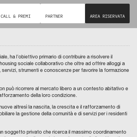
C
q
A
r
S
u
S
b
A
CALL & PREMI
PARTNER
AREA RISERVATA
a
D
a
E
l
I
n
chevron_right
R
i
I
a
S
f
P
d
U
A
fullscreen
i
R
e
n
M
P
c
I
, ha l’obiettivo primario di contribuire a risolvere il
l
m
D
R
a
ousing sociale collaborativo che oltre ad offrire alloggi a
I
l
a
F
O
z
, servizi, strumenti e conoscenze per favorire la formazione
O
u
s
R
G
i
L
n
t
Ì
E
o
g
U
e
 non può ricorrere al mercato libero a un contesto abitativo e
T
T
n
R
o
n
r
rafforzamento della loro condizione.
E
P
T
R
e
N
m
b
p
T
R
O
i
i
uove altresì la nascita, la crescita e il rafforzamento di
I
a
a
l
N
O
S
g
n
iliare la gestione della comunità e di servizi per i residenti
O
r
n
a
S
G
P
e
t
V
e
d
n
I
E
E
n
e
L
e
o
p
 è un soggetto privato che ricerca il massimo coordinamento
U
T
C
e
g
P