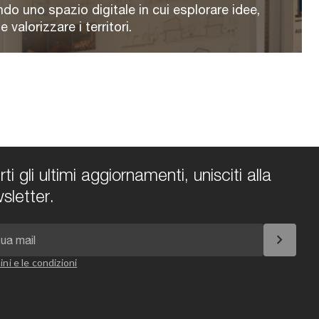
ndo uno spazio digitale in cui esplorare idee,
valorizzare i territori.
i gli ultimi aggiornamenti, unisciti alla
sletter.
chevron_right
ini e le condizioni