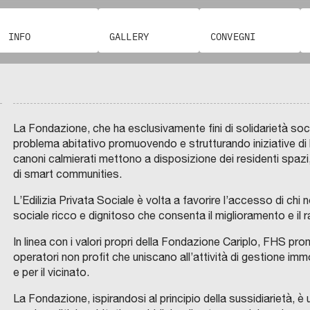
G
a
o
O
t
l
i
e
e
R
a
d
E
c
a
o
R
g
N
INFO
GALLERY
CONVEGNI
f
i
T
o
i
I
e
g
S
a
S
P
m
t
m
s
i
A
v
v
I
e
e
m
i
o
o
i
L
s
r
o
d
E
r
l
N
t
r
b
e
m
e
u
La Fondazione, che ha esclusivamente fini di solidarietà sociale
O
r
i
i
n
i
d
p
problema abitativo promuovendo e strutturando iniziative di h
I
L
a
t
l
z
l
e
p
canoni calmierati mettono a disposizione dei residenti spazi
m
E
t
o
L
i
e
i
l
o
di smart communities.
e
G
e
r
a
a
T
a
l
d
r
G
g
i
p
r
e
:
L’Edilizia Privata Sociale è volta a favorire l’accesso di chi
o
e
c
I
i
a
i
e
m
n
sociale ricco e dignitoso che consenta il miglioramento e il 
s
l
a
O
a
l
a
:
p
u
v
l
In linea con i valori propri della Fondazione Cariplo, FHS prom
t
E
p
i
n
l
o
o
i
’
operatori non profit che uniscano all’attività di gestione immob
C
i
C
e
e
i
a
r
v
O
l
A
e per il vicinato.
M
r
O
r
P
f
p
a
o
U
u
r
N
i
S
l
r
i
r
n
p
La Fondazione, ispirandosi al principio della sussidiarietà,
E
p
e
D