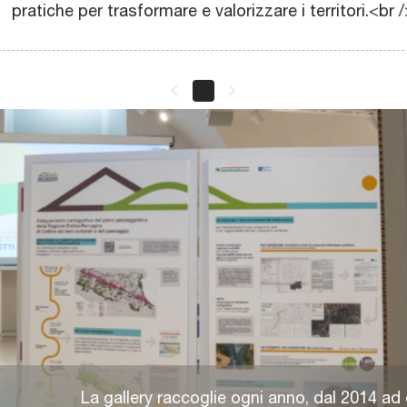
pratiche per trasformare e valorizzare i territori.<br 
keyboard_arrow_left
keyboard_arrow_right
La gallery raccoglie ogni anno, dal 2014 ad 