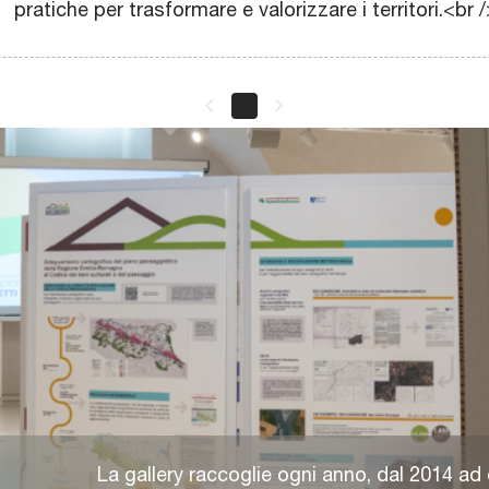
pratiche per trasformare e valorizzare i territori.<br 
keyboard_arrow_left
keyboard_arrow_right
La gallery raccoglie ogni anno, dal 2014 ad 