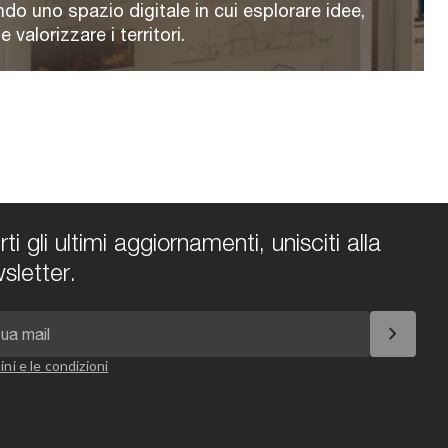
ndo uno spazio digitale in cui esplorare idee,
valorizzare i territori.
i gli ultimi aggiornamenti, unisciti alla
sletter.
chevron_right
ini e le condizioni