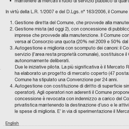
e
O
a
o
c
i
e
o
mantenere ai mercati il ruolo di servizio pubblico di quart
I
p
a
S
R
e
S
r
g
a
n
e
l
E
A
o
M
In virtù della L.R. 1/2007 e del D.Lgs. n° 163/2006, il Comune 
C
V
n
T
i
e
z
c
:
o
I
E
l
e
R
N
-
E
g
t
i
i
u
e
Gestione diretta del Comune, che provvede alla manutenz
E
N
o
t
A
A
g
N
e
t
o
p
n
u
Gestione mista (ad oggi 2), con concessione di pubblic
L
c
r
P
E
o
I
n
o
n
a
a
r
imprese che provvede alla manutenzione. Il Comune conse
S
a
o
O
T
P
B
B
e
d
e
l
n
o
versa al Consorzio una quota (20% nel 2009 e 50% dal 2
A
A
l
p
C
T
R
Autogestione e miglioria con scomputo dei canoni: il C
u
I
r
i
a
e
u
p
E
S
e
o
D
servizio (l’area resta proprietà comunale), sostituisce i
I
s
L
a
T
L
s
f
o
e
r
T
e
l
a
autonomamente deliberati.
A
O
:
E
z
e
a
s
o
v
o
L
P
d
i
r
Due le iniziative pilota. La più significativa è il Merca
I
I
t
C
i
r
c
o
n
a
p
A
F
e
t
s
ha elaborato un progetto di mercato coperto (47 postazi
R
I
r
H
o
r
e
c
t
f
e
E
C
l
a
e
Comune ha stipulato una Convenzione per 24 anni.
A
I
a
E
n
i
n
i
e
i
r
L
O
Autogestione con costituzione di diritto di superficie s
l
n
n
E
G
s
S
e
t
t
a
d
l
l
operatori). Agli operatori non aderenti il Comune propone i
S
O
a
a
a
T
L
p
I
d
o
r
t
i
o
M
a
concessione è revocata con indennizzo a carico del Con
A
I
m
M
d
T
N
o
F
e
r
a
a
s
s
i
r
privatistica mantenendo la destinazione d’uso e le attivi
E
E
o
e
i
L
r
A
l
i
l
d
v
L
o
M
l
i
le spese di miglioria. E’ in via di sperimentazione il Merc
L
b
d
C
I
t
S
r
I
o
i
e
i
e
f
a
a
c
i
O
i
i
English
o
T
a
n
S
t
l
l
l
i
s
n
e
l
p
o
t