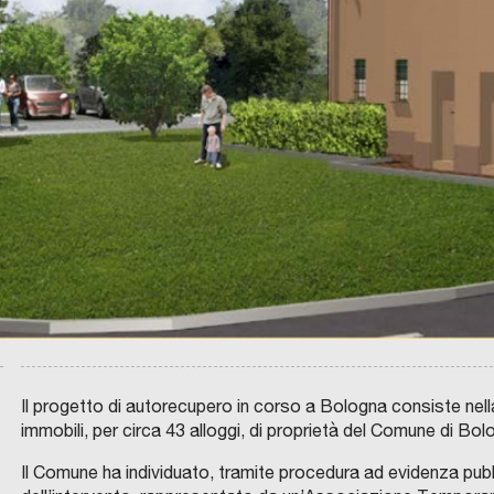
u
n
i
s
c
e
–
U
n
p
r
o
C
g
D
P
e
I
M
t
M
O
t
Il progetto di autorecupero in corso a Bologna consiste nella r
B
I
o
immobili, per circa 43 alloggi, di proprietà del Comune di Bol
L
I
d
A
Il Comune ha individuato, tramite procedura ad evidenza pubbl
R
i
E