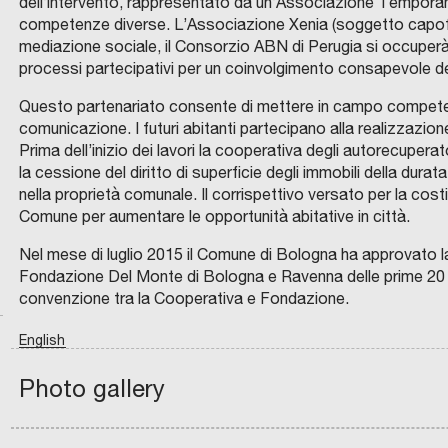
dell’intervento, rappresentato da un’Associazione Tempor
S
c
R
competenze diverse. L’Associazione Xenia (soggetto capofil
L
o
L
mediazione sociale, il Consorzio ABN di Perugia si occuperà deg
l
a
processi partecipativi per un coinvolgimento consapevole dei be
l
v
a
Questo partenariato consente di mettere in campo competenze 
a
b
comunicazione. I futuri abitanti partecipano alla realizzazio
l
Prima dell’inizio dei lavori la cooperativa degli autorecuper
o
o
la cessione del diritto di superficie degli immobili della durata
r
r
nella proprietà comunale. Il corrispettivo versato per la costi
a
i
Comune per aumentare le opportunità abitative in città.
z
C
z
P
O
i
Nel mese di luglio 2015 il Comune di Bologna ha approvato l
M
z
a
P
o
Fondazione Del Monte di Bologna e Ravenna delle prime 20 u
A
a
r
G
n
convenzione tra la Cooperativa e Fondazione.
N
I
z
c
I
e
A
t
i
o
D
English
I
I
a
o
I
S
t
A
l
n
n
Photo gallery
N
a
chevron_left
P
i
e
n
A
l
O
I
a
d
o
L
i
O