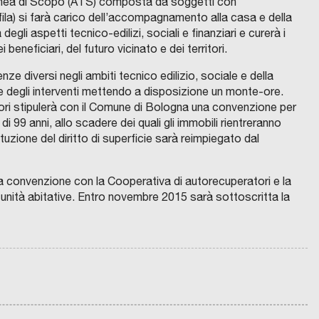
anea di Scopo (ATS) composta da soggetti con
a) si farà carico dell’accompagnamento alla casa e della
li aspetti tecnico-edilizi, sociali e finanziari e curerà i
neficiari, del futuro vicinato e dei territori.
diversi negli ambiti tecnico edilizio, sociale e della
ne degli interventi mettendo a disposizione un monte-ore.
atori stipulerà con il Comune di Bologna una convenzione per
 di 99 anni, allo scadere dei quali gli immobili rientreranno
tuzione del diritto di superficie sarà reimpiegato dal
a convenzione con la Cooperativa di autorecuperatori e la
V
nità abitative. Entro novembre 2015 sarà sottoscritta la
R
a
i
l
q
o
u
r
a
i
chevron_right
l
z
i
z