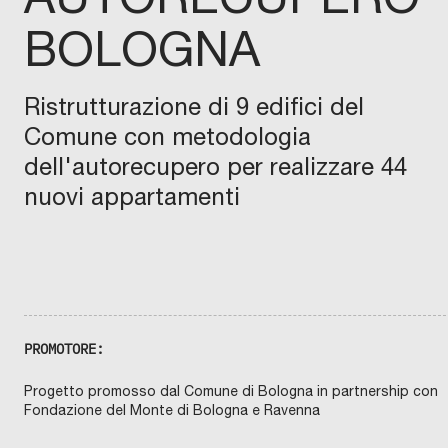
m
BOLOGNA
e
,
i
Ristrutturazione di 9 edifici del
m
Comune con metodologia
m
dell'autorecupero per realizzare 44
o
b
nuovi appartamenti
i
l
i
C
O
i
O
P
n
E
R
s
A
PROMOTORE:
T
t
I
V
a
A
Progetto promosso dal Comune di Bologna in partnership con
E
t
Fondazione del Monte di Bologna e Ravenna
D
I
o
L
I