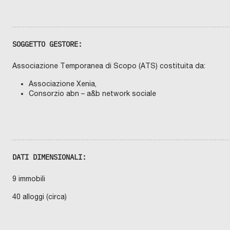
d
Z
I
i
A
“
d
G
I
e
U
SOGGETTO GESTORE:
S
g
E
P
r
Associazione Temporanea di Scopo (ATS) costituita da:
P
E
a
D
Associazione Xenia,
I
d
V
Consorzio abn – a&b network sociale
I
o
T
T
o
O
R
i
I
O
n
”
A
u
DATI DIMENSIONALI:
d
t
A
i
9 immobili
l
l
40 alloggi (circa)
b
i
G
a
z
e
u
z
n
V