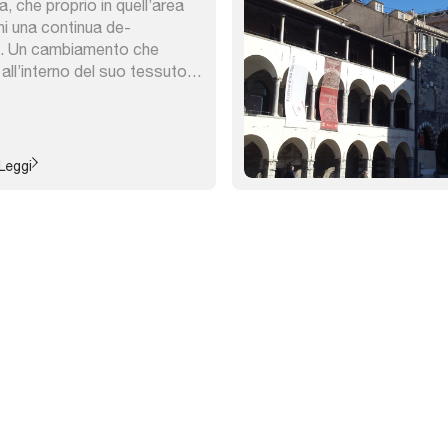
, che proprio in quell’area
ni una continua de-
a. Un cambiamento che
all’interno del suo tessuto,
zione di rigenerazione
formazione importante, di
e vede nel recupero interno
tà ...
Leggi