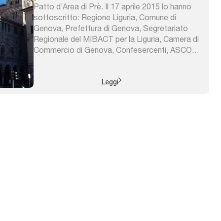
Patto d’Area di Prè. Il 17 aprile 2015 lo hanno
sottoscritto: Regione Liguria, Comune di
Genova, Prefettura di Genova, Segretariato
Regionale del MIBACT per la Liguria, Camera di
Commercio di Genova, Confesercenti, ASCOM
Confcommercio, CIV “Borgo di Prè”, Società
Consortile “Vivere Santa Brigida”. Il Patto
d’Area contribuisce al miglioramento della
Leggi
qualità della vita e alla qualificazione ...