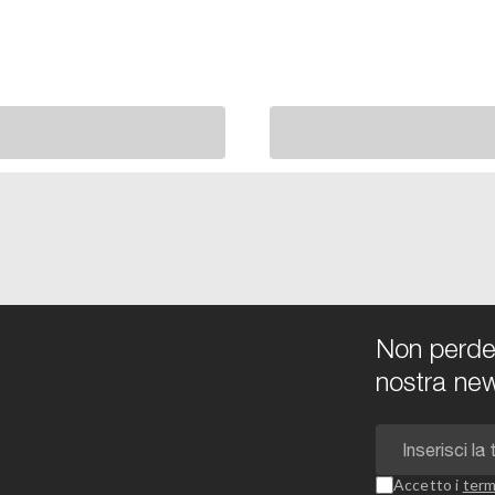
Non perdert
nostra new
Accetto i
term