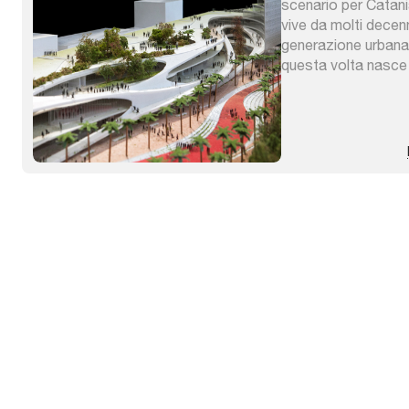
scenario per Catania
vive da molti decen
generazione urban
questa volta nasce 
attraverso un’opera
urbana. E’ una tras
filosofia urbana, ch
alla città la possibili