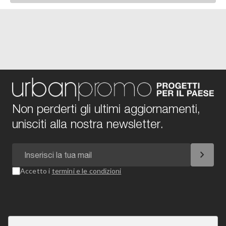
Non perderti gli ultimi aggiornamenti,
unisciti alla nostra newsletter.
chevron_right
Accetto i
termini e le condizioni