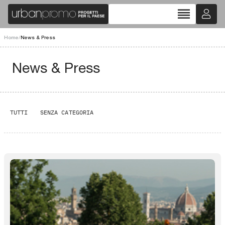
reorder
Home
/
News & Press
News & Press
TUTTI
SENZA CATEGORIA