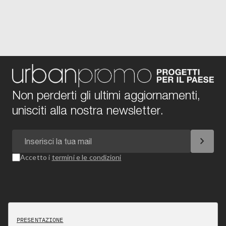
Non perderti gli ultimi aggiornamenti,
unisciti alla nostra newsletter.
chevron_right
Accetto i
termini e le condizioni
PRESENTAZIONE