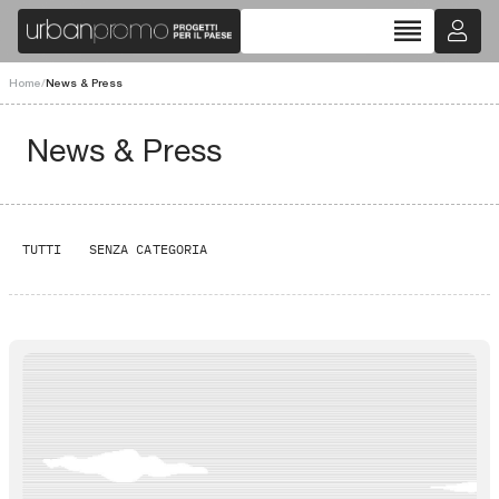
reorder
Home
/
News & Press
News & Press
TUTTI
SENZA CATEGORIA