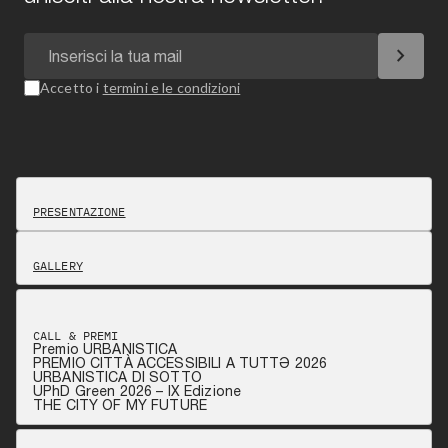
chevron_right
Accetto i
termini e le condizioni
PRESENTAZIONE
GALLERY
CALL & PREMI
Premio URBANISTICA
PREMIO CITTÀ ACCESSIBILI A TUTTƏ 2026
URBANISTICA DI SOTTO
UPhD Green 2026 – IX Edizione
THE CITY OF MY FUTURE