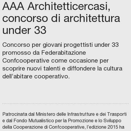
AAA Architetticercasi,
a
e
concorso di architettura
n
z
under 33
a
:
Concorso per giovani progettisti under 33
q
promosso da Federabitazione
u
Confcooperative come occasione per
a
n
scoprire nuovi talenti e diffondere la cultura
d
dell’abitare cooperativo.
C
o
O
M
l
U
N
’
E
D
u
I
F
P
r
O
E
Patrocinata dal Ministero delle Infrastrutture e dei Trasporti
N
R
b
D
U
e dal Fondo Mutualistico per la Promozione e lo Sviluppo
A
G
a
Z
I
della Cooperazione di Confcooperative, l’edizione 2015 ha
I
A
n