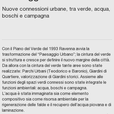
D
u
I
F
P
Nuove connessioni urbane, tra verde, acqua,
r
O
E
N
R
b
boschi e campagna
D
U
A
G
a
Z
I
I
A
n
O
L
P
N
i
E
a
r
C
I
s
A
r
o
S
I
t
S
i
g
Con il Piano del Verde del 1993 Ravenna avvia la
A
P
i
D
trasformazione del “Paesaggio Urbano”; la cintura del verde
q
r
I
C
o
c
R
O
si struttura e cresce per definire il nuovo margine della città.
u
a
I
M
C
l
a
Da allora con la cintura del verde tante aree sono state
S
U
O
a
m
P
N
E
M
o
s
realizzate: Parchi Urbani (Teodorico e Baronio), Giardini di
A
C
E
I
U
l
L
m
R
O
C
D
4
N
d
i
Quartiere, valorizzazione di Giardini storici. Assieme alle
M
O
D
I
S
E
i
a
a
I
P
P
G
M
D
e
i
funzioni degli spazi verdi connessi sono state integrate le
O
F
.
I
I
A
I
f
b
u
D
E
A
N
O
R
R
funzioni ambientali: acqua, boschi e campagna.
l
n
I
C
D
B
V
V
T
E
i
o
r
C
O
E
I
E
I
S
G
L’acqua è stata immaginata sia come elemento
‘
t
U
O
R
C
T
S
N
.
G
c
r
b
compositivo sia come risorsa ambientale per la
N
P
A
A
C
T
A
R
I
9
e
E
E
B
C
M
O
I
Z
.
O
a
a
a
rigenerazione delle falde e il recupero dell’acqua piovana e di
O
R
I
O
E
O
C
M
Z
L
E
0
g
A
T
M
R
P
O
E
O
.
M
“
z
t
n
laminazione.
T
A
U
A
C
O
N
I
0
r
L
R