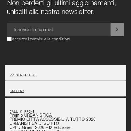
Non perderti gli ultimi aggiornamenti,
unisciti alla nostra newsletter.
chevron_right
Accetto i
termini e le condizioni
PRESENTAZIONE
GALLERY
CALL & PREMI
Premio URBANISTICA
PREMIO CITTÀ ACCESSIBILI A TUTTƏ 2026
URBANISTICA DI SOTTO
UPhD Green 2026 – IX Edizione