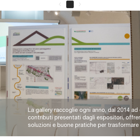
keyboard_arrow_left
keyboard_arrow_right
La gallery raccoglie ogni anno, dal 2014 ad 
contributi presentati dagli espositori, offre
soluzioni e buone pratiche per trasformare e 