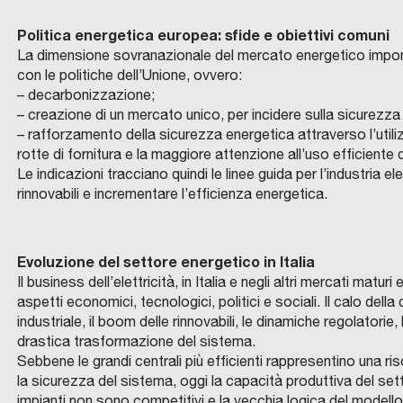
b
a
Politica energetica europea: sfide e obiettivi comuni
n
La dimensione sovranazionale del mercato energetico impone al
L
con le politiche dell’Unione, ovvero:
i
a
– decarbonizzazione;
I
s
r
– creazione di un mercato unico, per incidere sulla sicurezza e
I
t
i
– rafforzamento della sicurezza energetica attraverso l’utilizz
P
i
q
rotte di fornitura e la maggiore attenzione all’uso efficiente d
C
o
c
O
u
Le indicazioni tracciano quindi le linee guida per l’industria el
M
l
a
U
rinnovabili e incrementare l’efficienza energetica.
a
N
o
s
C
E
l
L
O
C
D
d
i
O
D
I
i
a
P
P
G
e
i
.
I
I
f
b
Evoluzione del settore energetico in Italia
A
N
O
l
n
B
V
V
i
o
Il business dell’elettricità, in Italia e negli altri mercati mat
I
E
I
‘
t
T
S
N
aspetti economici, tecnologici, politici e sociali. Il calo del
c
r
C
T
A
9
e
O
I
Z
industriale, il boom delle rinnovabili, le dinamiche regolatori
a
a
O
C
M
Z
0
g
drastica trasformazione del sistema.
P
O
E
O
z
t
C
O
N
0
r
L
Sebbene le grandi centrali più efficienti rappresentino una r
A
P
T
i
o
L
.
I
:
a
a
la sicurezza del sistema, oggi la capacità produttiva del sett
A
N
S
o
r
B
O
G
u
c
g
impianti non sono competitivi e la vecchia logica del modell