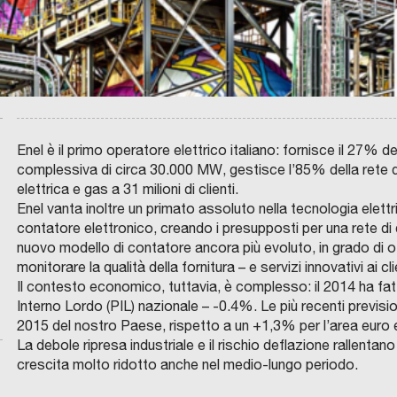
d
i
F
a
e
n
z
Enel è il primo operatore elettrico italiano: fornisce il 27% 
a
complessiva di circa 30.000 MW, gestisce l’85% della rete d
:
elettrica e gas a 31 milioni di clienti.
q
Enel vanta inoltre un primato assoluto nella tecnologia elettr
u
contatore elettronico, creando i presupposti per una rete di d
a
nuovo modello di contatore ancora più evoluto, in grado di offr
n
monitorare la qualità della fornitura – e servizi innovativi ai cli
d
Il contesto economico, tuttavia, è complesso: il 2014 ha fat
o
Interno Lordo (PIL) nazionale – -0.4%. Le più recenti previs
l
2015 del nostro Paese, rispetto a un +1,3% per l’area euro
’
La debole ripresa industriale e il rischio deflazione rallentano
crescita molto ridotto anche nel medio-lungo periodo.
u
r