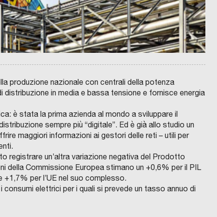
C
O
N
.
A
M
I
–
C
della produzione nazionale con centrali della potenza
O
i distribuzione in media e bassa tensione e fornisce energia
N
S
O
R
ica: è stata la prima azienda al mondo a sviluppare il
Z
I
istribuzione sempre più “digitale”. Ed è già allo studio un
O
A
ire maggiori informazioni ai gestori delle reti – utili per
Z
I
enti.
E
to registrare un’altra variazione negativa del Prodotto
N
C
D
ioni della Commissione Europea stimano un +0,6% per il PIL
O
A
M
M
 e +1,7% per l’UE nel suo complesso.
U
U
N
L
 i consumi elettrici per i quali si prevede un tasso annuo di
E
T
D
I
I
S
P
E
E
R