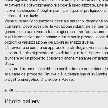
g
c
n
r
s
a
z
a
M
m
n
Attraverso il coinvolgimento di società specializzate, Enel ha a
C
B
g
i
t
t
e
l
i
t
O
I
a
a
nuove “destinazioni” degli impianti per i quali si prefigura o 
M
E
i
a
i
a
m
l
o
t
U
N
r
l
nell’assetto attuale.
N
T
p
l
p
a
p
a
n
G
E
A
Viene tutelata l’occupazione diretta e saranno identificati pro
e
e
D
L
e
h
e
t
i
L
e
E
E
I
comunità. Dove possibile, la vocazione industriale dei territo
a
s
L
A
r
o
r
u
o
a
d
,
generazione con diversa tecnologia o una trasformazione funz
L
R
t
u
'
E
a
u
l
t
d
m
e
l
in cui le condizioni non saranno adatte per la prosecuzione di
A
A
t
r
Q
F
n
s
’
t
i
a
l
a
opzioni di valorizzazione dei luoghi ad utilizzi diversi.
U
I
r
i
I
O
z
i
A
i
r
C
p
s
L’intervento si baserà su approccio e strategia diversi a sec
L
R
a
g
A
E
– azioni di coinvolgimento attivo di tutti gli attori del proces
i
n
b
i
i
a
a
m
N
C
L
v
e
T
O
giungere ad un progetto condiviso anche mediante l’attivazio
a
g
i
c
g
s
t
a
I
M
’
e
n
d’uso
N
U
n
p
t
i
e
t
r
r
A
N
A
r
e
– azioni di informazione diffusa per illustrare e condividere i
S
E
i
e
a
t
n
e
i
t
.
D
q
s
r
Alla base del progetto Futur-e c’è la definizione di un Manife
P
I
s
r
r
t
e
l
m
c
.
N
u
o
a
progetto energetico di Enel per il Paese.
A
U
e
i
e
a
r
l
o
i
.
O
i
u
z
R
n
n
:
d
a
L
o
n
t
English
O
l
n
i
z
q
b
i
z
’
b
i
y
N
G
a
n
o
R
C
a
u
i
n
i
u
o
o
c
u
Photo gallery
U
O
,
u
n
chevron_left
P
M
r
i
l
i
o
s
n
i
o
o
P
U
C