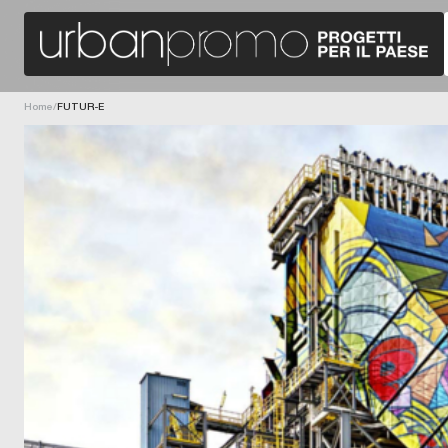
Home
/
FUTUR-E