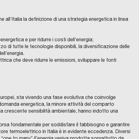
R
V
U
I
L
G
Z
O
I
I
I
A
I
R
l’Italia la definizione di una strategia energetica in linea
N
A
P
E
S
R
.
r
C
R
O
.
o
nergetica e per ridurre i costi dell’energia;
M
L
U
.
g
o di tutte le tecnologie disponibili, la diversificazione delle
N
E
A
A
r
ell’energia.
L
D
E
B
a
ettrica che deve ridurre le emissioni, sviluppare le fonti
C
S
E
O
O
D
m
E
M
C
I
I
U
I
L
m
4
N
E
I
S
E
T
Z
a
M
D
À
I
A
I
O
A
u
R
R
S
(
T
E
S
A
r
uri europei, sta vivendo una fase evolutiva che coinvolge
S
G
E
.
.
G
R
T
la domanda energetica, la minore attività del comparto
b
R
I
V
.
.
O
A
I
e, la crescente sensibilità ambientale, hanno indotto una
a
L
E
N
.
C
.
M
Z
D
O
n
I
A
I
M
R
isorsa fondamentale per soddisfare il fabbisogno e garantire
L
S
I
U
o
I
R
M
N
e
ore termoelettrico in Italia è in evidente eccedenza. Diversi
A
L
P
E
c
R
D
a
R
R
o “one to many” (l’energia veniva prodotta soprattutto da