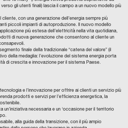
E
I
o
S
R
 verso gli utenti finali) lascia il campo a un nuovo modello più
l
e
i
E
I
m
)
C
i
g
q
R
C
p
S
l cliente, con una generazione dell’energia sempre più
E
I
z
g
u
G
O
l
B
tanti piccoli impianti di autoproduzione. Il nuovo modello
I
N
z
i
a
O
E
e
_
applicazione più estesa dell’elettricità nella vita quotidiana,
N
a
o
l
T
E
s
H
odotti di nuova generazione che consentono al cliente un
U
z
E
i
r
M
consapevoli.
s
o
B
i
m
f
a
R
segmento finale della tradizionale “catena del valore” (il
o
u
I
o
i
i
l
vo della medaglia: l’evoluzione del sistema energia porta
A
p
s
n
l
R
c
’
nità di crescita e innovazione per il sistema Paese.
e
e
e
i
i
a
a
r
-
d
a
q
z
n
l
Z
i
,
u
i
t
a
1
R
u
q
a
o
i
nologia e l’innovazione per offrire ai clienti un servizio più
E
s
Z
G
n
u
l
n
c
nda prodotti e servizi per l’efficienza energetica, la
I
i
2
O
m
a
i
e
o
ostenibile.
N
c
–
E
o
r
f
u
p
 un’iniziativa necessaria e un ‘occasione per il territorio
A
E
u
c
G
M
ppo.
d
t
i
r
o
E
I
r
o
N
L
abile, alla guida della transizione, con il più ampio
e
i
c
b
n
Z
I
e
m
artire dalle persone che lavorano in azienda.
I
A