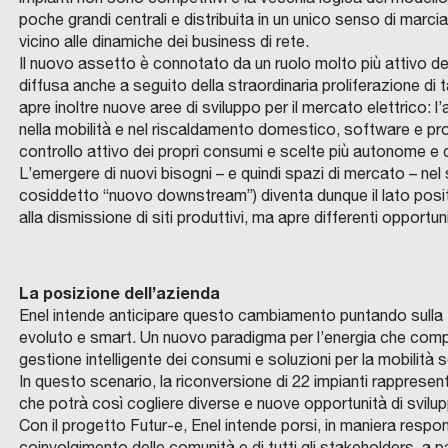
R
V
R
F
n
i
I
A
S
poche grandi centrali e distribuita in un unico senso di marcia
F
n
o
r
A
C
S
e
o
-
A
I
vicino alle dinamiche dei business di rete.
I
a
n
e
C
S
S
d
s
Il nuovo assetto è connotato da un ruolo molto più attivo de
A
A
T
A
p
l
e
T
C
E
e
p
diffusa anche a seguito della straordinaria proliferazione di 
A
O
M
–
i
’
n
N
S
I
l
e
apre inoltre nuove aree di sviluppo per il mercato elettrico: l’
Z
E
U
F
a
a
w
A
N
R
l
r
nella mobilità e nel riscaldamento domestico, software e pr
R
Z
B
o
z
r
a
O
A
A
controllo attivo dei propri consumi e scelte più autonome e 
e
i
N
C
E
n
z
t
y
I
L’emergere di nuovi bisogni – e quindi spazi di mercato – nel 
t
m
o
d
d
a
e
c
L
cosiddetto “nuovo downstream”) diventa dunque il lato positi
r
e
s
i
o
c
u
i
a
alla dismissione di siti produttivi, ma apre differenti opportu
Q
e
n
U
M
e
f
I
o
r
t
v
A
E
p
t
D
N
n
i
n
p
b
t
a
R
O
i
a
I
W
z
c
v
e
a
a
l
La posizione dell’azienda
F
A
a
l
O
T
a
i
e
r
n
d
o
Enel intende anticipare questo cambiamento puntando sulla tec
G
T
z
e
L
:
o
s
t
a
i
r
M
evoluto e smart. Un nuovo paradigma per l’energia che compre
I
z
n
O
a
d
t
a
.
n
i
e
gestione intelligente dei consumi e soluzioni per la mobilità s
S
e
a
E
l
i
i
a
U
a
z
n
In questo scenario, la riconversione di 22 impianti rappresenta
R
s
z
V
che potrà così cogliere diverse e nuove opportunità di svilu
l
s
m
p
n
–
z
o
I
u
i
Z
Con il progetto Futur-e, Enel intende porsi, in maniera respons
o
o
e
e
e
d
a
w
I
l
o
coinvolgimento delle comunità e di tutti gli stakeholders, a p
A