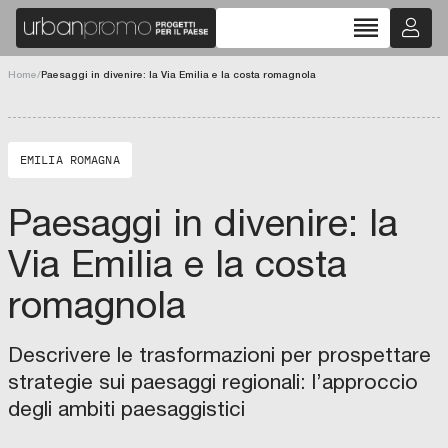
t
reorder
t
à
chevron_left
chevron_right
Home
/
Paesaggi in divenire: la Via Emilia e la costa romagnola
d
i
fullscreen
F
a
EMILIA ROMAGNA
e
n
Paesaggi in divenire: la
z
a
Via Emilia e la costa
:
romagnola
q
u
a
Descrivere le trasformazioni per prospettare
n
strategie sui paesaggi regionali: l’approccio
d
degli ambiti paesaggistici
C
o
O
M
l