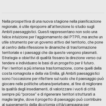
U
N
’
E
D
u
I
F
P
r
O
E
N
R
b
Nella prospettiva di una nuova stagione nella pianificazione
D
U
A
G
regionale, è utile riproporre all’attenzione lo studio sugli
a
Z
I
Ambiti paesaggistici. Questi rappresentano non solo una
I
A
n
O
L
P
felice intuizione per l’aggiornamento del PTPR, ma anche un
N
i
E
a
r
utile strumento per un governo attivo del territorio, che pone
C
I
s
A
r
o
al centro della riflessione le dinamiche di trasformazione
S
I
t
S
i
g
territoriale e i paesaggi che da queste vengono plasmati.
A
P
i
D
Strategie e obiettivi di qualità fissano la direzione verso cui
q
r
I
C
o
c
tendere e individuano le basi di un progetto per il futuro.
R
O
u
a
I
M
C
l
a
Per i territori a più intensa trasformazione, come quelli della
S
U
O
a
m
P
N
E
M
o
s
costa romagnola e della via Emilia, gli Ambiti paesaggistici
A
C
E
I
U
l
L
m
R
O
C
D
4
N
d
i
sono l’occasione per riflettere sul ruolo che il paesaggio può
M
O
D
I
S
E
i
a
a
I
P
P
G
M
D
e
i
giocare nelle politiche urbane/periurbane, al fine di migliorare
O
F
.
I
I
A
I
f
b
u
D
E
A
N
O
R
R
la qualità degli insediamenti, di valorizzare i vuoti di città
l
n
I
C
D
B
V
V
T
E
i
o
r
sempre più “porose” e di rigenerare territori strutturati a
C
O
E
I
E
I
S
G
‘
t
U
O
R
C
T
S
N
.
G
c
r
b
maglie larghe, dove il progetto di paesaggio può contribuire
N
P
A
A
C
T
A
R
I
9
e
E
E
B
C
M
O
I
Z
.
O
a
a
a
al superamento della dicotomia città/campagna per
O
R
I
O
E
O
C
M
Z
L
E