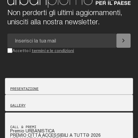
Non perderti gli ultimi aggiornamenti,
unisciti alla nostra newsletter.
chevron_right
Accetto i
termini e le condizioni
PRESENTAZIONE
GALLERY
CALL & PREMI
Premio URBANISTICA
PREMIO CITTÀ ACCESSIBILI A TUTTƏ 2026