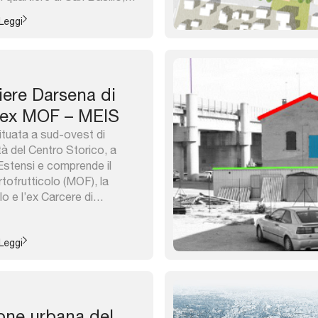
a periferia storica di Roma.
Leggi
po è stato interessato dal
a interventi di edilizia
ere Darsena di
 ex MOF – MEIS
ituata a sud-ovest di
tà del Centro Storico, a
Estensi e comprende il
ofrutticolo (MOF), la
o e l’ex Carcere di
ede del Museo Nazionale
ano e della Shoah (MEIS), con
oni al sistema delle piazze
Leggi
ione urbana del