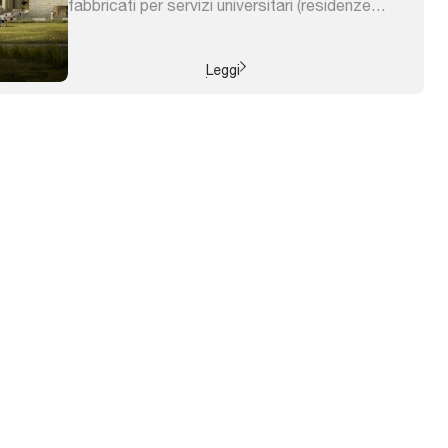
fabbricati per servizi universitari (residenze
universitarie e centro sportivo), funzioni
residenziali, terziarie, commerciali e servizi. Il
progetto valorizza la struttura ad anello della
Leggi
caserma creando un grande spazio urbano
racchiuso. La disposizione planimetrica ...