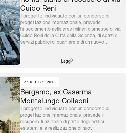
Guido Reni
Il progetto, individuato con un concorso di
progettazione internazionale, prevede
l’insediamento nelle aree militari dismesse di via
Guido Reni della Città della Scienza, di spazi e
servizi pubblici di quartiere e di un nuovo
quartiere composto da residenze (anche
convenzionate), servizi commerciali e un
albergo. Il progetto crea una nuova permeabilità
Leggi
nel quartiere attraverso la ...
27 OTTOBRE 2016
Bergamo, ex Caserma
Montelungo Colleoni
Il progetto, individuato con un concorso di
progettazione internazionale, prevede il
recupero funzionale di parte degli edifici
esistenti e la realizzazione di nuovi