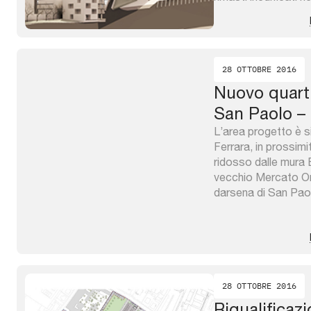
rappresentativo dell
Il quartiere nel tem
dopoguerra ad oggi d
pubblica ...
28 OTTOBRE 2016
Nuovo quarti
San Paolo –
L’area progetto è s
Ferrara, in prossimi
ridosso dalle mura 
vecchio Mercato Ort
darsena di San Paol
Piangipane, oggi s
dell’Ebraismo Itali
le relative connessi
centrali, ...
28 OTTOBRE 2016
Riqualificaz