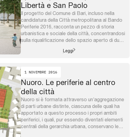
Libertà e San Paolo
Il progetto del Comune di Bari, incluso nella
candidatura della Città metropolitana al Bando
Periferie 2016, racconta un pezzo di storia
urbanistica e sociale della città, concentrandosi
sulla riqualificazione dello spazio aperto di due
quartieri (Libertà e San Paolo) localizzati
Leggi
nell’area nord-ovest, una periferia di periferie,
caratterizzata da un arcipelago di nuclei di
edilizia residenziale ...
1 NOVEMBRE 2016
Nuoro. Le periferie al centro
della città
Nuoro si è formata attraverso un’aggregazione
di parti urbane distinte, ciascuna delle quali ha
apportato a questo processo i propri ambiti
periferici, i quali, pur essendo diventati elementi
centrali della gerarchia urbana, conservano le
caratteristiche peculiari di periferia. Il