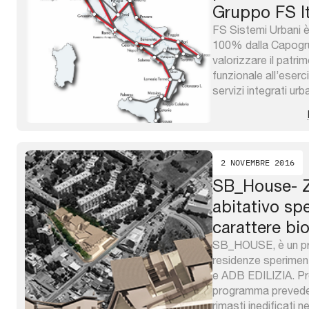
Gruppo FS It
FS Sistemi Urbani è 
100% dalla Capogru
valorizzare il patr
funzionale all’eserc
servizi integrati urb
business, razionali
funzionale e servizio
innumerevoli attività
svolte figurano: • ...
2 NOVEMBRE 2016
SB_House- Z
abitativo sp
carattere bi
SB_HOUSE, è un pr
residenze sperimenta
e ADB EDILIZIA. Pro
programma prevede la
rimasti inedificati n