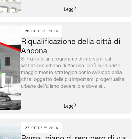
programma si propone di rigenerare e
riconnettere tre ambiti periferici della città,
Leggi
individuando dei drivers attraverso ...
28 OTTOBRE 2016
Riqualificazione della città di
Ancona
Si tratta di un programma di interventi sul
waterfront urbano di Ancona, cioè sulla parte
maggiormente strategica per lo sviluppo della
città, oggetto delle più importanti progettualità
urbane dell’ultimo decennio e dove si
susseguono 4 ambiti urbani connessi ma
diversificati: Waterfront Lungomare Nord,
caratterizzato dalle problematiche di sicurezza
Leggi
della grande frana di Ancona; Waterfront
Periferia ...
27 OTTOBRE 2016
Roma, piano di recupero di via