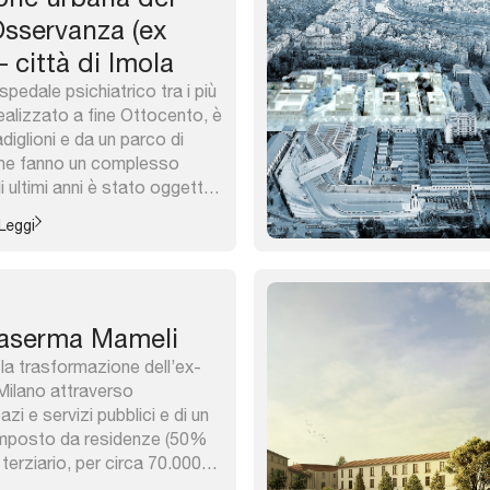
sservanza (ex
 città di Imola
pedale psichiatrico tra i più
 realizzato a fine Ottocento, è
adiglioni e da un parco di
e ne fanno un complesso
 ultimi anni è stato oggetto
ualificazione urbana, in parte
Leggi
gione Emilia-Romagna. I
rendono opere ...
Caserma Mameli
 la trasformazione dell’ex-
ilano attraverso
zi e servizi pubblici e di un
omposto da residenze (50%
erziario, per circa 70.000
to è costruito intorno a un