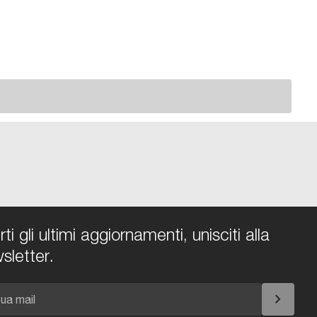
i gli ultimi aggiornamenti, unisciti alla
sletter.
chevron_right