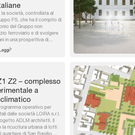
aliane
la società, controllata al
ppo FS, che ha il compito di
imonio del Gruppo non
izio ferroviario e di svolgere
ani in una prospettiva di
zzazione, miglioramento
Leggi
 alla collettività. Tra le
 immobiliari e di servizio
1 Z2 – complesso
erimentale a
oclimatico
ogramma operativo per
li dalle società LOIRA s.r.l.
getto ADLM architetti. Il
 ricucitura urbana di lotti
el quartiere di San Basilio,