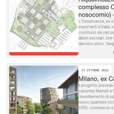
complesso O
nosocomio) –
L’Osservanza, ex os
importanti d’Italia,
costituito da vari p
alberi secolari, ch
davvero unico. Negli
di un progetto di riq
finanziato dalla Re
lavori attuati comp
27 OTTOBRE 2016
Milano, ex 
Il progetto prevede
caserma Mameli a M
l’insediamento di spa
nuovo quartiere c
ERS), commercio e t
mq di Slp. Il proget