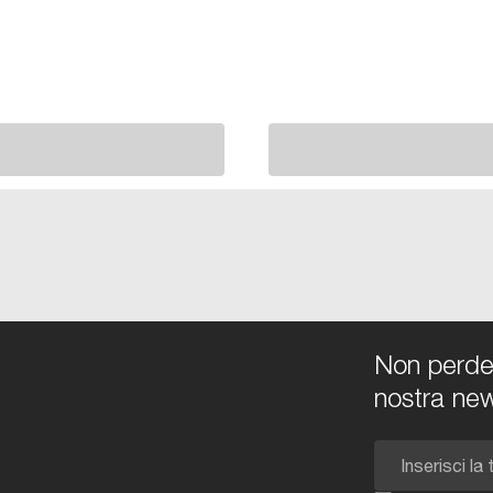
Non perdert
nostra new