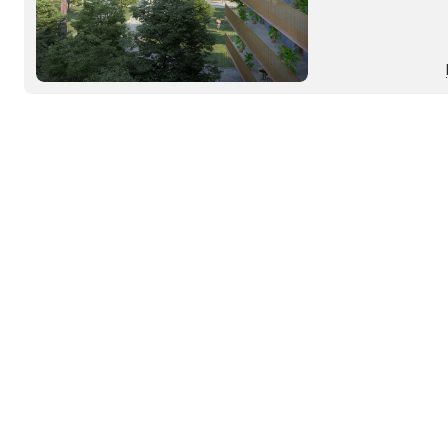
grande parco urban
attrezzature e infras