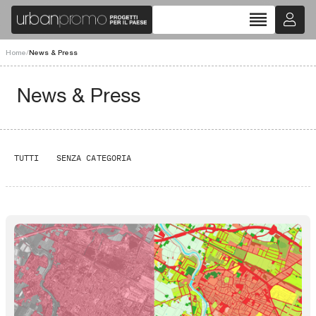
reorder
Home
/
News & Press
News & Press
TUTTI
SENZA CATEGORIA