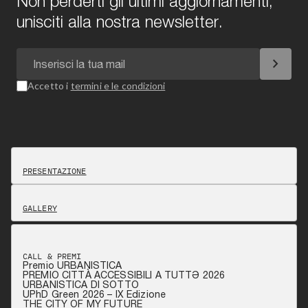
Non perderti gli ultimi aggiornamenti,
unisciti alla nostra newsletter.
chevron_right
Accetto i
termini e le condizioni
PRESENTAZIONE
GALLERY
CALL & PREMI
Premio URBANISTICA
PREMIO CITTÀ ACCESSIBILI A TUTTƏ 2026
URBANISTICA DI SOTTO
UPhD Green 2026 – IX Edizione
THE CITY OF MY FUTURE