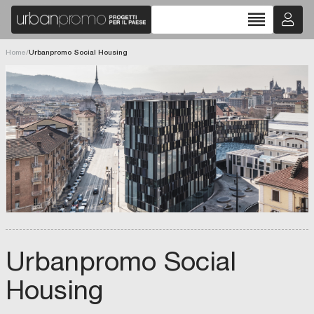
reorder
Home
/
Urbanpromo Social Housing
Urbanpromo Social
Housing