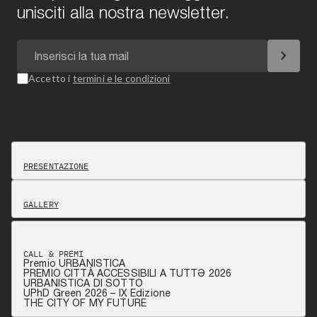
unisciti alla nostra newsletter.
chevron_right
Accetto i
termini e le condizioni
PRESENTAZIONE
GALLERY
CALL & PREMI
Premio URBANISTICA
PREMIO CITTÀ ACCESSIBILI A TUTTƏ 2026
URBANISTICA DI SOTTO
UPhD Green 2026 – IX Edizione
THE CITY OF MY FUTURE