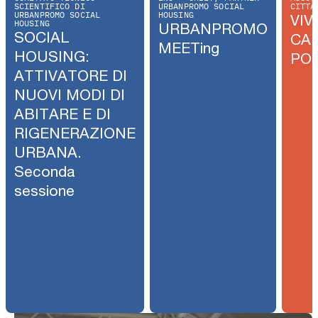
SCIENTIFICO DI
URBANPROMO SOCIAL
CITTÀ
URBANPROMO SOCIAL
HOUSING
VIV
HOUSING
URBANPROMO
SOCIAL
CA
MEETing
HOUSING:
PO
ATTIVATORE DI
NUOVI MODI DI
ABITARE E DI
RIGENERAZIONE
URBANA.
Seconda
sessione