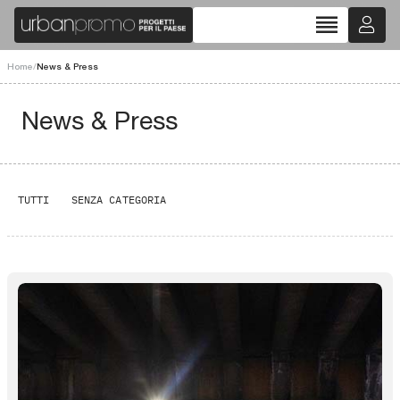
reorder
Home
/
News & Press
News & Press
TUTTI
SENZA CATEGORIA