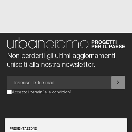
Non perderti gli ultimi aggiornamenti,
unisciti alla nostra newsletter.
chevron_right
Accetto i
termini e le condizioni
PRESENTAZIONE