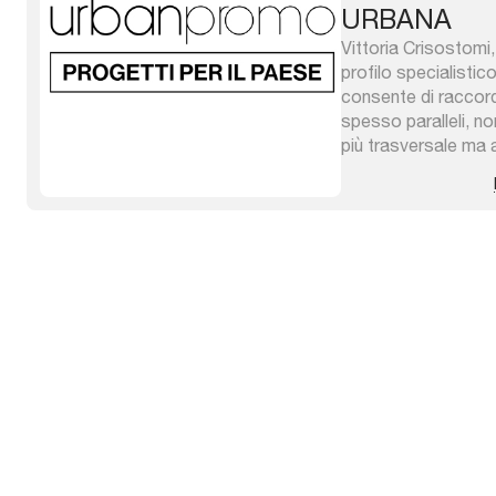
URBANA
Vittoria Crisostomi,
profilo specialisti
consente di raccorda
spesso paralleli, n
più trasversale ma
dell’intero percorso 
manutenzione. Green
solo attenzione al 
pubblico e paesaggi,