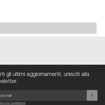
i gli ultimi aggiornamenti, unisciti alla
sletter.
chevron_right
ini e le condizioni