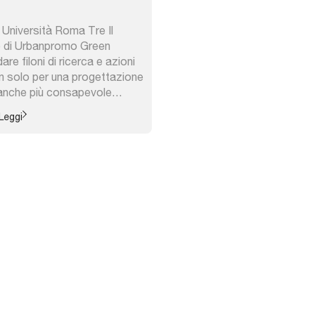
 Università Roma Tre Il
co di Urbanpromo Green
re filoni di ricerca e azioni
on solo per una progettazione
 anche più consapevole
fino all’attuazione e alla
Leggi
 nelle città non significa
verde nel progettare spazio
 ma ...