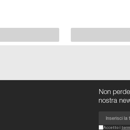
Non perdert
nostra new
Accetto i
term