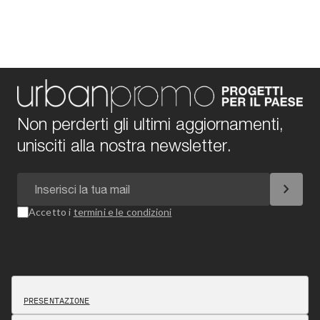
Non perderti gli ultimi aggiornamenti,
unisciti alla nostra newsletter.
chevron_right
Accetto i
termini e le condizioni
PRESENTAZIONE