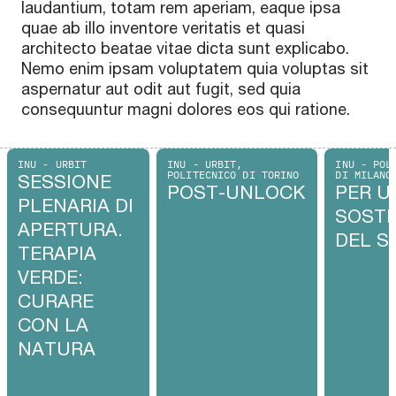
laudantium, totam rem aperiam, eaque ipsa
quae ab illo inventore veritatis et quasi
architecto beatae vitae dicta sunt explicabo.
Nemo enim ipsam voluptatem quia voluptas sit
aspernatur aut odit aut fugit, sed quia
consequuntur magni dolores eos qui ratione.
INU - URBIT
INU - URBIT,
INU - POL
POLITECNICO DI TORINO
DI MILANO
SESSIONE
POST-UNLOCK
PER U
PLENARIA DI
SOSTE
APERTURA.
DEL S
TERAPIA
VERDE:
CURARE
CON LA
NATURA