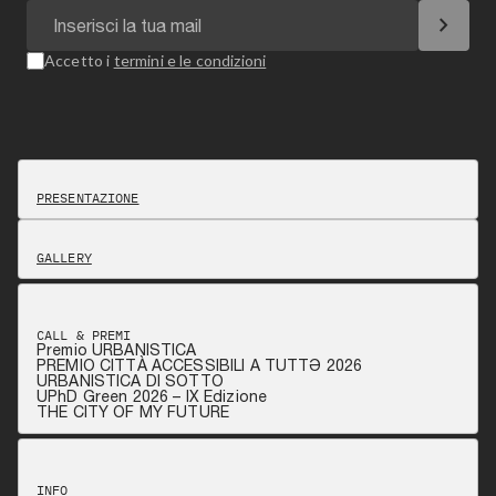
chevron_right
Accetto i
termini e le condizioni
PRESENTAZIONE
GALLERY
CALL & PREMI
Premio URBANISTICA
PREMIO CITTÀ ACCESSIBILI A TUTTƏ 2026
URBANISTICA DI SOTTO
UPhD Green 2026 – IX Edizione
THE CITY OF MY FUTURE
INFO