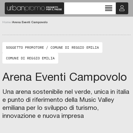
B
L
I
E
reorder
T
U
C
R
O
B
O
A
P
N
Home
/
Arena Eventi Campovolo
C
I
O
S
O
T
P
I
.
C
V
A
A
E
SOGGETTO PROMOTORE / COMUNE DI REGGIO EMILIA
D
P
I
I
A
R
COMUNE DI REGGIO EMILIA
B
,
I
I
T
N
A
G
Arena Eventi Campovolo
Z
.
I
M
O
A
N
U
E
R
Una arena sostenibile nel verde, unica in italia
D
O
E
P
e punto di riferimento della Music Valley
R
L
E
E
L
P
emiliana per lo sviluppo di turismo,
T
A
P
E
P
O
innovazione e nuova impresa
R
R
L
I
C
O
O
G
D
V
N
E
P
I
I
N
I
N
L
E
N
C
R