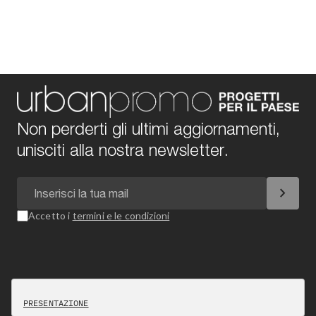
Non perderti gli ultimi aggiornamenti,
unisciti alla nostra newsletter.
chevron_right
Accetto i
termini e le condizioni
PRESENTAZIONE