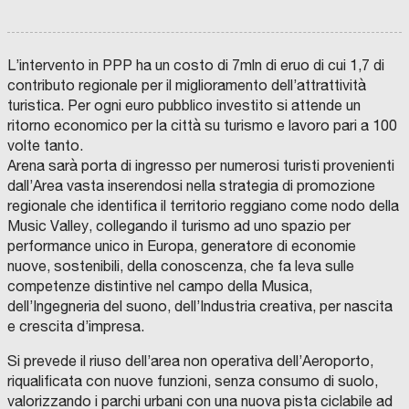
R
V
C
I
A
e
A
E
D
A
S
S
P
D
(
B
t
T
I
I
R
I
N
M
E
u
r
L’intervento in PPP ha un costo di 7mln di eruo di cui 1,7 di
M
V
O
G
E
E
D
I
i
e
contributo regionale per il miglioramento dell’attrattività
N
S
E
O
T
T
N
N
l
A
turistica. Per ogni euro pubblico investito si attende un
I
I
A
E
S
M
S
S
d
n
ritorno economico per la città su turismo e lavoro pari a 100
G
E
O
A
R
N
C
R
volte tanto.
H
i
S
T
.
D
.
I
C
E
Arena sarà porta di ingresso per numerosi turisti provenienti
e
m
P
S
O
G
dall’Area vasta inserendosi nella strategia di promozione
.
G
O
N
a
e
A
R
C
P
A
regionale che identifica il territorio reggiano come nodo della
.
-
O
)
t
I
d
-
F
M
–
Music Valley, collegando il turismo ad uno spazio per
F
I
U
A
:
n
i
I
V
N
S
performance unico in Europa, generatore di economie
A
F
E
S
t
v
S
F
O
D
E
nuove, sostenibili, della conoscenza, che fa leva sulle
O
N
I
S
e
e
p
N
D
A
S
competenze distintive nel campo della Musica,
C
D
O
N
C
O
c
s
e
dell’Ingegneria del suono, dell’Industria creativa, per nascita
D
O
I
C
O
R
P
I
N
O
N
A
n
t
l
e crescita d’impresa.
I
N
V
N
F
T
N
V
E
A
C
O
o
i
l
C
V
E
S
C
C
O
D
Si prevede il riuso dell’area non operativa dell’Aeroporto,
O
E
S
T
O
O
M
E
l
r
o
M
S
T
I
N
M
M
I
riqualificata con nuove funzioni, senza consumo di suolo,
P
T
I
M
I
U
E
L
o
e
:
A
I
M
E
L
N
R
A
valorizzando i parchi urbani con una nuova pista ciclabile ad
G
M
E
N
S
E
C
V
C