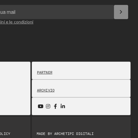
chevron_right
ini e le condizioni
PARTNER
ARCHIVIO
OLICY
MADE BY
ARCHETIPI DIGITALI