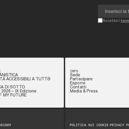
Accetto i
term
I
INFO
ANISTICA
Sede
TÀ ACCESSIBILI A TUTTƏ
Partecipare
Esporre
CA DI SOTTO
Contatti
2026 – IX Edizione
Media & Press
OF MY FUTURE
|
481009
POLITICA SUI COOKIE
PRIVACY P