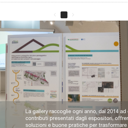
keyboard_arrow_left
keyboard_arrow_right
La gallery raccoglie ogni anno, dal 2014 ad 
contributi presentati dagli espositori, offre
soluzioni e buone pratiche per trasformare e 