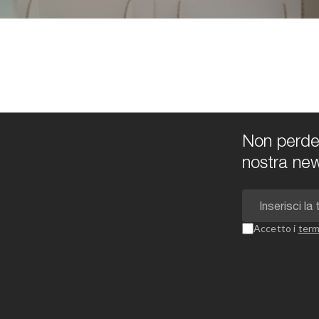
Non perdert
nostra new
Accetto i
term