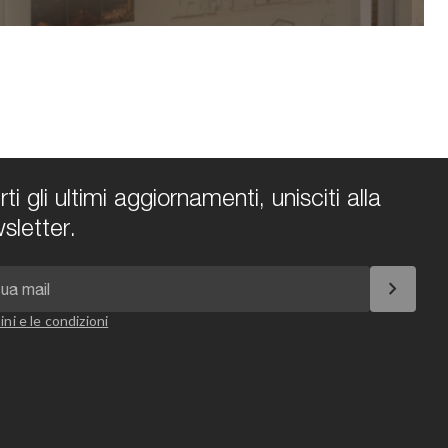
i gli ultimi aggiornamenti, unisciti alla
sletter.
chevron_right
ini e le condizioni