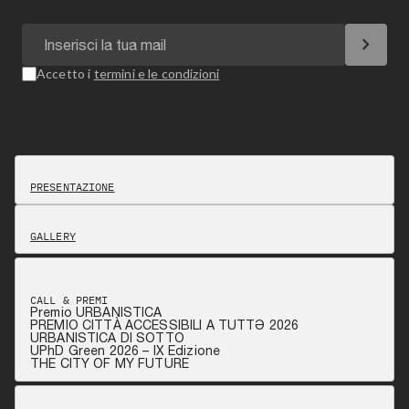
chevron_right
Accetto i
termini e le condizioni
PRESENTAZIONE
GALLERY
CALL & PREMI
Premio URBANISTICA
PREMIO CITTÀ ACCESSIBILI A TUTTƏ 2026
URBANISTICA DI SOTTO
UPhD Green 2026 – IX Edizione
THE CITY OF MY FUTURE