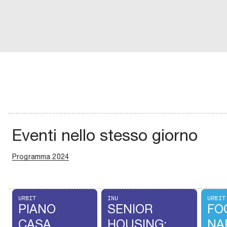
Eventi nello stesso giorno
Programma 2024
URBIT
INU
URBIT
PIANO
SENIOR
FO
CASA
HOUSING:
NA