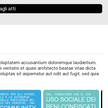
gli atti
t voluptatem accusantium doloremque laudantium,
 veritatis et quasi architecto beatae vitae dicta
uptas sit aspernatur aut odit aut fugit, sed quia
IMENTO PER GLI AFFARI
INU, FONDAZIONE CON IL SUD
IN
ALI E LE AUTONOMIE
USO SOCIALE DEI
P
 DELLA PRESIDENZA DEL
LIO DEI MINISTRI, INU
BENI CONFISCATI
R
“COMMUNITY