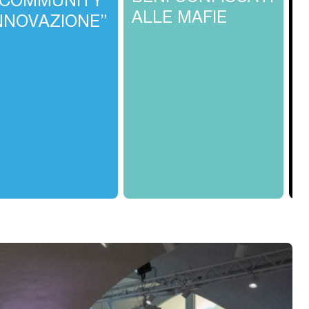
ALLE MAFIE
C
INNOVAZIONE”
F