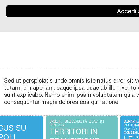
Accedi a
Sed ut perspiciatis unde omnis iste natus error si
totam rem aperiam, eaque ipsa quae ab illo inventore
sunt explicabo. Nemo enim ipsam voluptatem quia vol
consequuntur magni dolores eos qui ratione.
URBIT, UNIVERSITÀ IUAV DI
DIPART
VENEZIA
REGION
CUS SU
(DARA)
TERRITORI IN
CONSIG
POLI
LE 