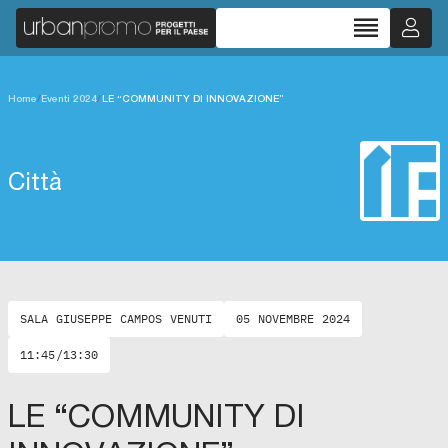
reorder
Home
/
Eventi 2024
/
LE “COMMUNITY DI INNOVAZIONE”
Città
SALA GIUSEPPE CAMPOS VENUTI
05 NOVEMBRE 2024
11:45/13:30
LE “COMMUNITY DI