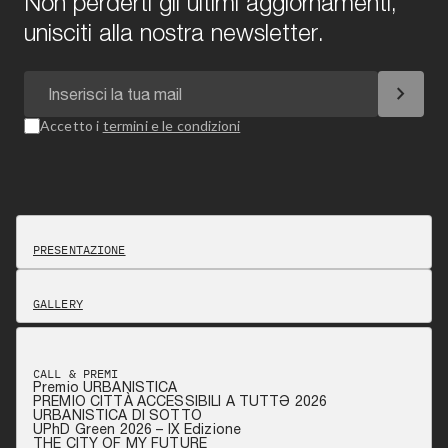
Non perderti gli ultimi aggiornamenti,
unisciti alla nostra newsletter.
chevron_right
Accetto i
termini e le condizioni
PRESENTAZIONE
GALLERY
CALL & PREMI
Premio URBANISTICA
PREMIO CITTÀ ACCESSIBILI A TUTTƏ 2026
URBANISTICA DI SOTTO
UPhD Green 2026 – IX Edizione
THE CITY OF MY FUTURE