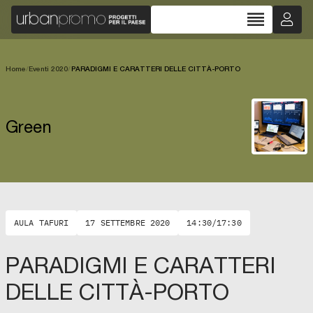
reorder
Home
/
Eventi 2020
/
PARADIGMI E CARATTERI DELLE CITTÀ-PORTO
Green
AULA TAFURI
17 SETTEMBRE 2020
14:30/17:30
PARADIGMI E CARATTERI
DELLE CITTÀ-PORTO