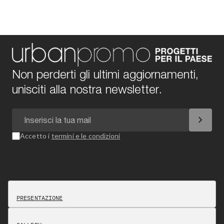
Non perderti gli ultimi aggiornamenti,
unisciti alla nostra newsletter.
chevron_right
Accetto i
termini e le condizioni
PRESENTAZIONE