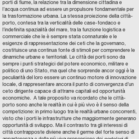
porti di fiume, la relazione tra la dimensione cittadina e
l’acqua continua ad essere un propulsore fondamentale per
la trasformazione urbana. La stessa proiezione della città-
porto, contesa tra la verticalità delle case-fondaco e
l’indefinita spazialità del mare, tra la funzione logistica e
commerciale che le è sempre stata connaturale e le
esigenze di rappresentazione dei ceti che la governano,
costituisce una continua fonte di stimoli per comprendere le
dinamiche urbane e territoriali. Le città dei porti sono da
sempre i punti strategici del potere economico, militare e
politico di uno Stato, ma quel che sorprende ancor oggi è la
peculiarità del loro essere un continuo motore di innovazione
locale, di rappresentare ancora il punto di convergenza d’un
ceto dirigente capace di attrarre capitali ed opportunità
economiche. A tale proposito va ricordato che le città-
porto sono anche le realtà in cui è più vivo è il senso della
competizione: in primo luogo tra le realtà urbane concorrenti,
visto che i porti le infrastrutture che maggiormente generano
opportunità di sviluppo. Ma il contrasto tra gli interessi di
città contrapposte diviene anche il germe del forte senso di
appartenenza e della più viva propensione dei
portolan
i di