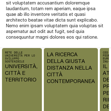
sit voluptatem accusantium doloremque
laudantium, totam rem aperiam, eaque ipsa
quae ab illo inventore veritatis et quasi
architecto beatae vitae dicta sunt explicabo.
Nemo enim ipsam voluptatem quia voluptas sit
aspernatur aut odit aut fugit, sed quia
consequuntur magni dolores eos qui ratione.
RETE DELLE
CED 
LA RICERCA
UNIVERSITÀ PER LO
FEDE
SVILUPPO
EURO
DELLA GIUSTA
SOSTENIBILE
INU-
UNIVERSITÀ,
IL
DISTANZA NELLA
CITTÀ E
AT
CITTÀ
TERRITORIO
DE
CONTEMPORANEA
PR
PE
RI
DE