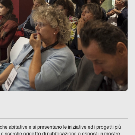
he abitative e si presentano le iniziative ed i progetti più
di e ricerche oggetto di pubblicazione o esposti in mostre,