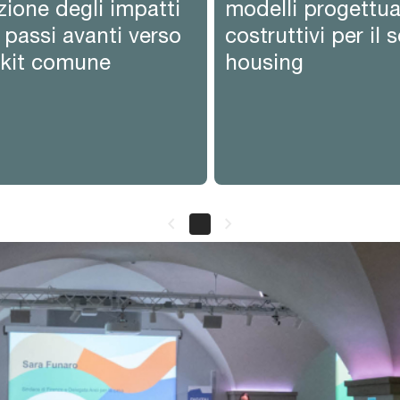
zione degli impatti
modelli progettua
: passi avanti verso
costruttivi per il 
lkit comune
housing
keyboard_arrow_left
keyboard_arrow_right