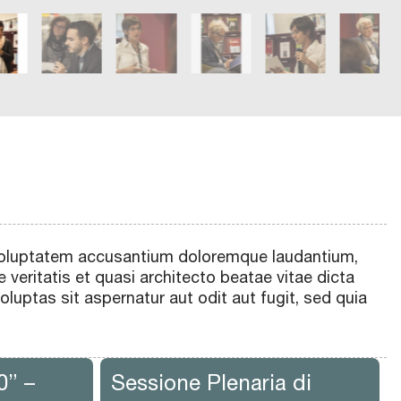
t voluptatem accusantium doloremque laudantium,
 veritatis et quasi architecto beatae vitae dicta
uptas sit aspernatur aut odit aut fugit, sed quia
0” –
Sessione Plenaria di