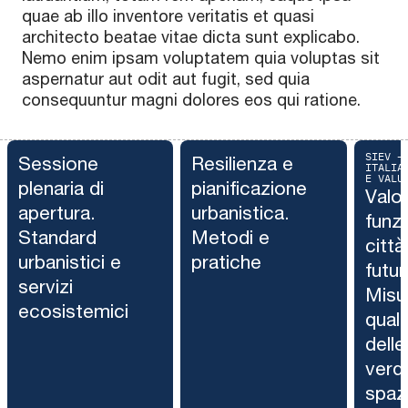
quae ab illo inventore veritatis et quasi
architecto beatae vitae dicta sunt explicabo.
Nemo enim ipsam voluptatem quia voluptas sit
aspernatur aut odit aut fugit, sed quia
consequuntur magni dolores eos qui ratione.
SIEV –
Sessione
Resilienza e
ITALIA
E VALU
plenaria di
pianificazione
Valor
apertura.
urbanistica.
funzi
Standard
Metodi e
città
urbanistici e
pratiche
futur
servizi
Misur
ecosistemici
quali
delle
verdi
spazi