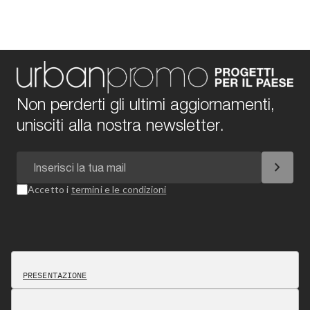
Non perderti gli ultimi aggiornamenti,
unisciti alla nostra newsletter.
chevron_right
Accetto i
termini e le condizioni
PRESENTAZIONE