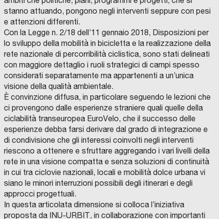
ambiti che politiche, piani, programmi e progetti, che si
stanno attuando, pongono negli interventi seppure con pesi
e attenzioni differenti.
Con la Legge n. 2/18 dell’11 gennaio 2018, Disposizioni per
lo sviluppo della mobilità in bicicletta e la realizzazione della
rete nazionale di percorribilità ciclistica, sono stati delineati
con maggiore dettaglio i ruoli strategici di campi spesso
considerati separatamente ma appartenenti a un’unica
visione della qualità ambientale.
È convinzione diffusa, in particolare seguendo le lezioni che
ci provengono dalle esperienze straniere quali quelle della
ciclabilità transeuropea EuroVelo, che il successo delle
esperienze debba farsi derivare dal grado di integrazione e
di condivisione che gli interessi coinvolti negli interventi
riescono a ottenere e sfruttare aggregando i vari livelli della
rete in una visione compatta e senza soluzioni di continuità
in cui tra ciclovie nazionali, locali e mobilità dolce urbana vi
siano le minori interruzioni possibili degli itinerari e degli
approcci progettuali.
In questa articolata dimensione si colloca l’iniziativa
proposta da INU-URBIT, in collaborazione con importanti