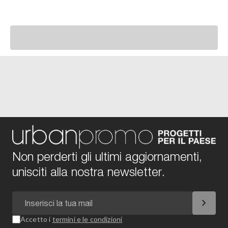
Non perderti gli ultimi aggiornamenti,
unisciti alla nostra newsletter.
chevron_right
Accetto i
termini e le condizioni