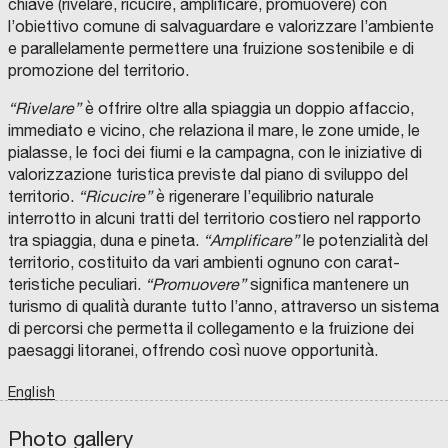
r
i
i
i
r
chiave (rivelare, ricucire, amplificare, promuovere) con
t
R
a
C
v
s
r
e
n
n
P
o
b
l’obiettivo comune di salvaguardare e valorizzare l’ambiente
o
i
z
i
e
f
,
g
t
o
n
a
e parallelamente permettere una fruizione sostenibile e di
r
g
i
t
r
o
promozione del territorio.
r
T
o
r
e
n
S
i
e
o
y
n
r
t
a
o
r
t
t
a
t
o
n
n
:
o
m
i
“Rivelare”
è offrire oltre alla spiaggia un doppio affaccio,
p
s
n
o
e
,
r
immediato e vicino, che relaziona il mare, le zone umide, le
a
e
e
n
d
a
p
c
o
V
r
l
a
pialasse, le foci dei fiumi e la campagna, con le iniziative di
C
t
r
R
U
u
e
t
o
a
e
e
r
e
t
val­orizzazione turistica previste dal piano di sviluppo del
A
A
t
a
i
r
o
l
i
.
r
n
l
c
i
v
e
territorio.
“Ricucire”
è rigenerare l’equilibrio naturale
l
S
r
r
g
b
v
l
o
t
o
’
c
t
a
g
interrotto in alcuni tratti del territorio costiero nel rapporto
v
A
a
e
e
a
e
a
n
i
i
G
e
h
o
d
i
tra spiaggia, duna e pineta.
“Amplificare”
le potenzialità del
i
+
v
s
n
n
e
c
.
territorio, costituito da vari ambienti ognuno con carat­
C
e
s
i
r
e
e
a
U
M
e
p
e
a
s
i
R
teristiche peculiari.
“Promuovere”
significa mantenere un
o
l
e
o
i
l
,
s
n
i
r
a
r
C
i
t
i
turismo di qualità durante tutto l’anno, attraverso un sistema
m
l
m
,
a
r
r
e
a
l
s
z
a
o
g
t
q
l
di percorsi che permetta il collegamento e la fruizione dei
p
o
p
i
l
i
e
i
s
a
o
i
z
o
e
à
u
i
paesaggi litoranei, offrendo così nuove opportunità.
l
l
i
l
e
l
g
n
c
n
l
d
i
p
n
.
a
f
e
i
o
n
e
a
S
o
English
u
o
o
’
i
o
e
z
P
l
i
s
v
d
u
m
n
t
l
o
m
2
a
s
n
r
e
i
i
s
i
e
o
o
c
r
e
Photo gallery
v
m
0
b
m
e
a
e
a
f