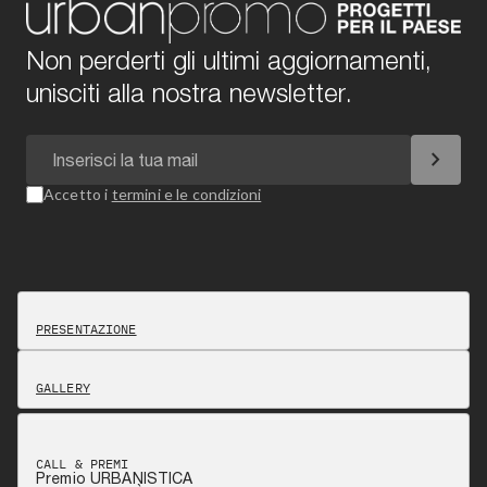
Non perderti gli ultimi aggiornamenti,
unisciti alla nostra newsletter.
chevron_right
Accetto i
termini e le condizioni
PRESENTAZIONE
GALLERY
CALL & PREMI
Premio URBANISTICA