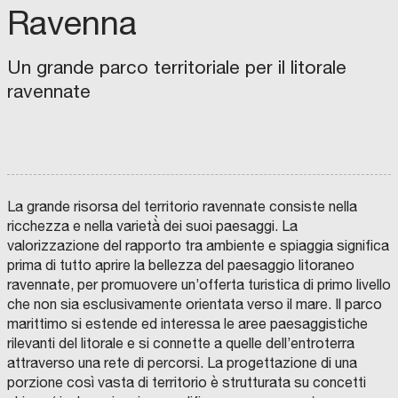
a
m
Ravenna
n
r
e
t
e
n
e
Un grande parco territoriale per il litorale
c
t
r
ravennate
o
i
C
v
R
m
e
i
e
i
u
A
t
n
g
n
z
t
t
e
i
i
r
à
o
n
t
o
,
F
d
R
e
La grande risorsa del territorio ravennate consiste nella
à
n
U
ricchezza e nella varietà̀ dei suoi paesaggi. La
P
o
i
i
r
s
i
r
valorizzazione del rapporto tra ambiente e spiaggia significa
o
n
L
g
a
u
R
p
b
prima di tutto aprire la bellezza del paesaggio litoraneo
r
d
a
e
z
l
i
e
a
r
ravennate, per promuovere un’offerta turistica di primo livello
t
o
c
n
i
t
g
S
r
n
che non sia esclusivamente orientata verso il mare. Il parco
o
H
i
e
o
e
e
m
i
T
marittimo si estende ed interessa le aree paesag­gistiche
,
o
t
r
n
rilevanti del litorale e si connette a quelle dell’entroterra
r
n
a
l
r
M
u
t
a
e
attraverso una rete di percorsi. La progettazione di una
r
e
r
g
a
f
a
s
à
z
U
porzione così vasta di territorio è strutturata su concetti
i
r
t
o
n