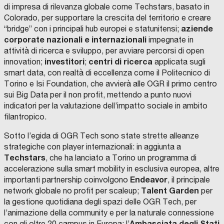
di impresa di rilevanza globale come Techstars, basato in
I
Colorado, per supportare la crescita del territorio e creare
l
aziende
“bridge” con i principali hub europei e statunitensi;
m
corporate nazionali e internazionali
impegnate in
o
attività di ricerca e sviluppo, per avviare percorsi di open
d
investitori
centri di ricerca
innovation;
;
applicata sugli
R
e
smart data, con realtà di eccellenza come il Politecnico di
i
l
Torino e Isi Foundation, che avvierà alle OGR il primo centro
g
l
sui Big Data per il non profit, mettendo a punto nuovi
e
S
indicatori per la valutazione dell’impatto sociale in ambito
o
n
t
filantropico.
d
e
r
i
Sotto l’egida di OGR Tech sono state strette alleanze
r
u
i
strategiche con player internazionali: in aggiunta a
a
m
n
Techstars
, che ha lanciato a Torino un programma di
r
e
t
accelerazione sulla smart mobility in esclusiva europea, altre
e
n
e
Endeavor
importanti partnership coinvolgono
, il principale
c
t
r
Talent Garden
network globale no profit per scaleup;
per
o
i
la gestione quotidiana degli spazi delle OGR Tech, per
C
v
R
m
e
l’animazione della community e per la naturale connessione
i
e
i
u
A
Ambasciata degli Stati
con gli oltre 20 campus in Europa; l’