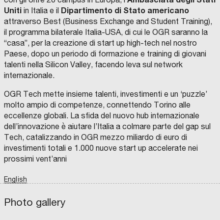
t
n
g
n
z
Uniti
Dipartimento di Stato americano
in Italia e il
t
t
e
i
i
r
attraverso Best (Business Exchange and Student Training),
à
o
n
t
o
il programma bilaterale Italia-USA, di cui le OGR saranno la
,
F
d
R
e
“casa”, per la creazione di start up high-tech nel nostro
à
n
U
P
o
i
i
r
Paese, dopo un periodo di formazione e training di giovani
s
i
r
o
n
L
g
a
talenti nella Silicon Valley, facendo leva sul network
u
R
p
b
r
d
a
e
z
internazionale.
l
i
e
a
r
t
o
c
n
i
t
g
S
r
n
OGR Tech mette insieme talenti, investimenti e un ‘puzzle’
o
H
i
e
o
e
e
m
i
T
molto ampio di competenze, connettendo Torino alle
,
o
t
r
n
r
n
a
l
r
eccellenze globali. La sfida del nuovo hub internazionale
M
u
t
a
e
r
e
r
g
a
f
dell’innovazione è aiutare l’Italia a colmare parte del gap sul
a
s
à
z
U
Tech, catalizzando in OGR mezzo miliardo di euro di
i
r
t
o
n
r
i
i
i
r
investimenti totali e 1.000 nuove start up accelerate nei
t
R
a
C
v
s
r
e
n
n
P
o
b
prossimi vent’anni
o
i
z
i
e
f
,
g
t
o
n
a
r
g
i
t
r
o
r
T
o
r
e
n
S
English
i
e
o
y
n
r
t
a
o
r
t
t
a
t
o
n
n
:
o
m
i
Photo gallery
p
s
n
o
e
,
r
chevron_left
a
e
e
n
chevron_right
d
a
p
c
o
V
r
l
a