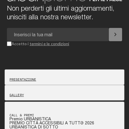
Non perderti gli ultimi aggiornamenti,
unisciti alla nostra newsletter.
chevron_right
Accetto i
termini e le condizioni
PRESENTAZIONE
GALLERY
CALL & PREMI
Premio URBANISTICA
PREMIO CITTÀ ACCESSIBILI A TUTTƏ 2026
URBANISTICA DI SOTTO