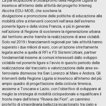
La partecipazione a Urbanpromo della Regione Liguria si
o
i
z
i
e
f
,
g
t
o
a
inserisce all’interno delle attività del progetto Interreg
r
g
i
t
r
o
Alcotra EDU-MOB, che sostiene la
r
T
o
r
n
S
i
e
o
y
n
r
t
divulgazione e promozione delle politiche di educazione alla
a
o
r
t
a
t
o
n
n
:
o
m
i
mobilità oltre a interventi concreti nell’area dell’estremo
p
s
n
o
,
r
a
e
e
n
d
a
ponente ligure e della vicina Francia, e più in generale
p
c
o
V
l
a
C
t
r
R
U
u
e
t
nell’azione di Regione di sostenere la rigenerazione urbana
o
a
e
e
e
t
A
A
t
a
i
r
o
l
i
.
del territorio anche tramite la realizzazione di aree ciclabili.
r
n
l
c
v
e
Solo nel 2019 i finanziamenti regionali per tale attività hanno
l
S
r
r
g
b
v
l
o
t
o
’
c
a
g
superato i due milioni di euro, con un’azione strettamente
v
A
a
e
e
a
e
a
n
i
i
G
e
h
d
i
legata anche a quella di RFI e FS Sistemi Urbani, partner
i
+
v
s
n
n
e
c
.
C
e
s
i
e
e
fondamentali insieme ai comuni interessati dallo sviluppo
a
U
M
e
p
e
a
s
i
R
o
l
e
o
l
,
ciclabile nel ponente ligure e l’avvio in questo periodo della
s
n
i
r
a
r
C
i
t
i
m
l
m
,
r
r
realizzazione del tracciato e valorizzazione delle aree ex-
e
a
l
s
z
a
o
g
t
q
l
ferroviarie dismesse tra San Lorenzo al Mare e Andora. Gli
p
o
p
i
i
e
i
s
a
o
i
z
o
e
à
u
i
interventi della Regione Liguria si inserisco all’interno del più
l
l
i
l
l
g
n
c
n
l
d
i
p
n
.
a
f
ampio quadro di progettazione della ciclovia tirrenica,
e
i
o
n
a
S
o
u
o
o
’
i
o
e
z
P
l
i
assieme a Toscana e Lazio, con l’obiettivo di sviluppare al
s
v
d
u
n
t
l
o
m
2
a
s
n
r
e
i
i
meglio la strategia di mobilità ciclopedonale e riqualificare il
s
i
e
o
c
r
e
v
m
0
b
m
e
a
e
a
f
fronte mare dell’intera “Riviera dei Fiori”, un cammino
i
n
l
v
i
a
e
protetto di straordinaria bellezza incastonato tra cielo e
i
e
3
i
e
d
t
n
n
i