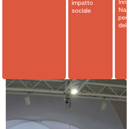
Inn
impatto
Naz
sociale
per 
dell