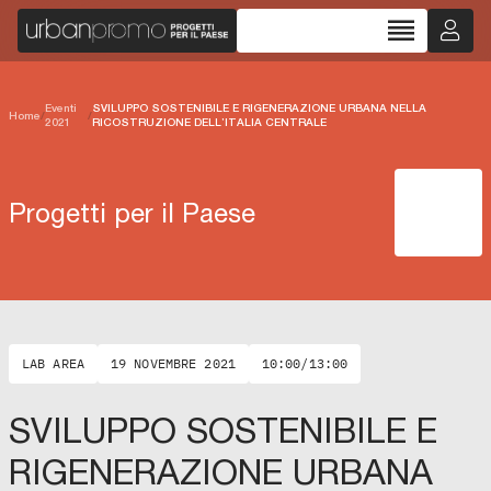
reorder
Eventi
SVILUPPO SOSTENIBILE E RIGENERAZIONE URBANA NELLA
Home
/
/
2021
RICOSTRUZIONE DELL’ITALIA CENTRALE
Progetti per il Paese
LAB AREA
19 NOVEMBRE 2021
10:00/13:00
SVILUPPO SOSTENIBILE E
RIGENERAZIONE URBANA