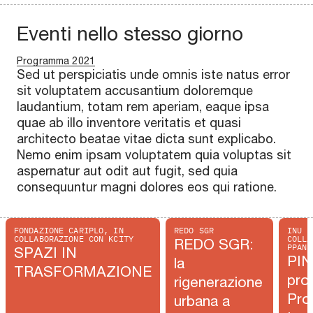
Eventi nello stesso giorno
Programma 2021
Sed ut perspiciatis unde omnis iste natus error
sit voluptatem accusantium doloremque
laudantium, totam rem aperiam, eaque ipsa
quae ab illo inventore veritatis et quasi
architecto beatae vitae dicta sunt explicabo.
Nemo enim ipsam voluptatem quia voluptas sit
aspernatur aut odit aut fugit, sed quia
consequuntur magni dolores eos qui ratione.
FONDAZIONE CARIPLO, IN
REDO SGR
INU -
COLLABORAZIONE CON KCITY
COLLA
REDO SGR:
PPAN
SPAZI IN
PIN
la
TRASFORMAZIONE
prog
rigenerazione
Pro
urbana a