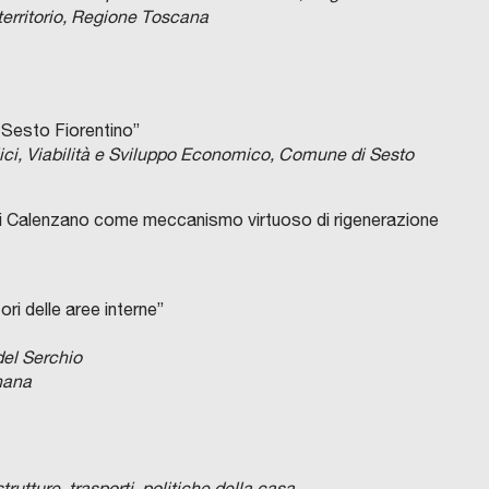
 territorio, Regione Toscana
a Sesto Fiorentino”
ici, Viabilità e Sviluppo Economico, Comune di Sesto
 di Calenzano come meccanismo virtuoso di rigenerazione
tori delle aree interne”
el Serchio
nana
trutture, trasporti, politiche della casa,