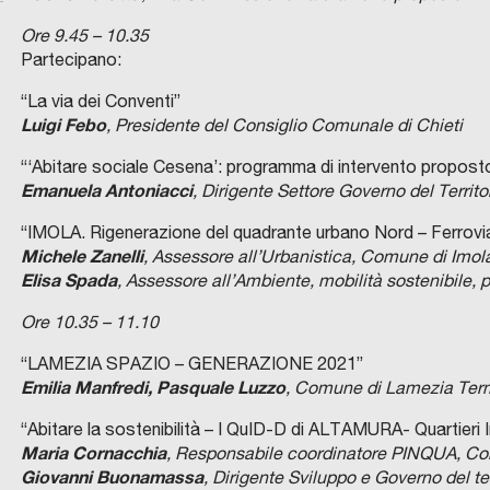
Ore 9.45 – 10.35
Partecipano:
“La via dei Conventi”
Luigi Febo
, Presidente del Consiglio Comunale di Chieti
“‘Abitare sociale Cesena’: programma di intervento proposto
Emanuela Antoniacci
, Dirigente Settore Governo del Terri
“IMOLA. Rigenerazione del quadrante urbano Nord – Ferr
Michele Zanelli
, Assessore all’Urbanistica, Comune di Imol
Elisa Spada
, Assessore all’Ambiente, mobilità sostenibile, 
Ore 10.35 – 11.10
“LAMEZIA SPAZIO – GENERAZIONE 2021”
Emilia Manfredi, Pasquale Luzzo
, Comune di Lamezia Ter
“Abitare la sostenibilità – I QuID-D di ALTAMURA- Quartieri 
Maria Cornacchia
, Responsabile coordinatore PINQUA, Co
Giovanni Buonamassa
, Dirigente Sviluppo e Governo del t