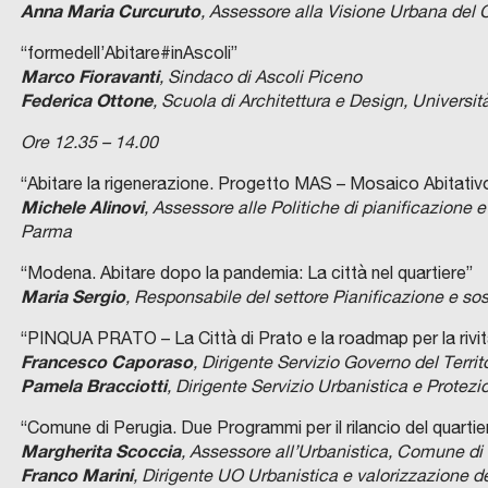
Anna Maria Curcuruto
, Assessore alla Visione Urbana del
“formedell’Abitare#inAscoli”
Marco Fioravanti
, Sindaco di Ascoli Piceno
Federica Ottone
, Scuola di Architettura e Design, Universi
Ore 12.35 – 14.00
“Abitare la rigenerazione. Progetto MAS – Mosaico Abitativo
Michele Alinovi
, Assessore alle Politiche di pianificazione 
Parma
“Modena. Abitare dopo la pandemia: La città nel quartiere”
Maria Sergio
, Responsabile del settore Pianificazione e s
“PINQUA PRATO – La Città di Prato e la roadmap per la rivital
Francesco Caporaso
, Dirigente Servizio Governo del Terri
Pamela Bracciotti
, Dirigente Servizio Urbanistica e Protez
“Comune di Perugia. Due Programmi per il rilancio del quarti
Margherita Scoccia
, Assessore all’Urbanistica, Comune di
Franco Marini
, Dirigente UO Urbanistica e valorizzazione d