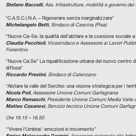
Stefano Baccelli
, Ass. Infrastrutture, mobilità e governo del
“C.A.S.C.I.N.A. – Rigenerare senza marginalizzare”
Michelangelo Betti
, Sindaco di Cascina (Pisa)
“Nuove Ca-Se: la qualità dell’abitare e la coesione sociale 
Claudia Pecchioli
,
Vicesindaco e Assessore ai Lavori Pubbl
Fiorentino
“Nuove Ca.Se” La riqualificazione urbana del nuovo centro
diffusa”
Riccardo Prestini
, Sindaco di Calenzano
“Abitare la valle del Serchio: una visione strategica per i terri
Nicola Poli
, Assessore Unione Comuni Garfagnana
Marco Remaschi
, Presidente Unione Comuni Media Valle d
Matteo Casanovi
, Servizio tecnico Unione Comuni Garfag
Ore 16.15 – 16.50
“‘Vivere l’Umbria’: emozioni in movimento”
Enrico Melasecche Germini
, Assessore regionale alle Infras