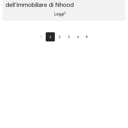
dell’immobiliare di Nhood
Leggi
chevron_left
chevron_right
1
2
3
4