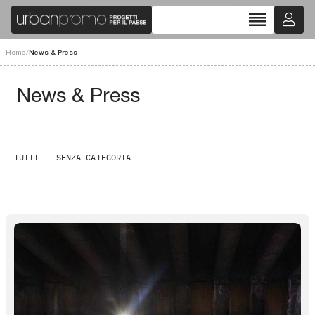
reorder
Home
/
News & Press
News & Press
TUTTI
SENZA CATEGORIA