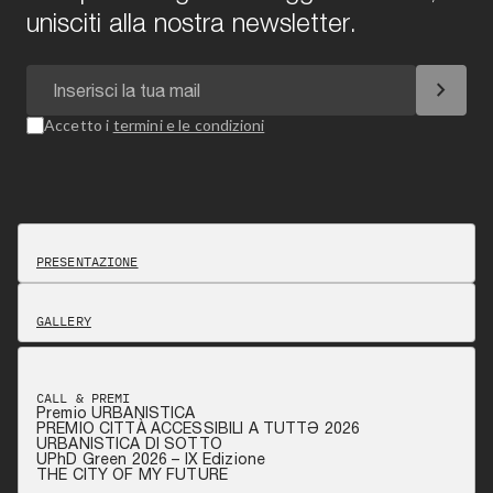
unisciti alla nostra newsletter.
chevron_right
Accetto i
termini e le condizioni
PRESENTAZIONE
GALLERY
CALL & PREMI
Premio URBANISTICA
PREMIO CITTÀ ACCESSIBILI A TUTTƏ 2026
URBANISTICA DI SOTTO
UPhD Green 2026 – IX Edizione
THE CITY OF MY FUTURE