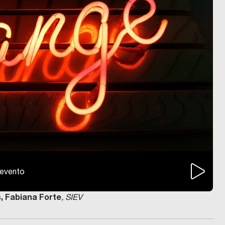
l'evento
, Fabiana Forte
, SIEV