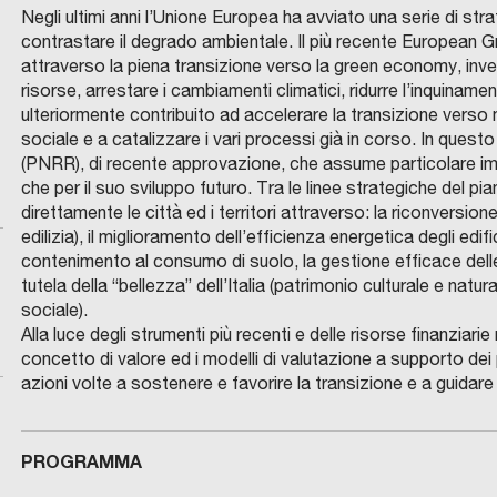
Negli ultimi anni l’Unione Europea ha avviato una serie di str
contrastare il degrado ambientale. Il più recente European 
attraverso la piena transizione verso la green economy, inves
risorse, arrestare i cambiamenti climatici, ridurre l’inquiname
ulteriormente contribuito ad accelerare la transizione verso
sociale e a catalizzare i vari processi già in corso. In quest
(PNRR), di recente approvazione, che assume particolare im
che per il suo sviluppo futuro. Tra le linee strategiche del pi
direttamente le città ed i territori attraverso: la riconversio
edilizia), il miglioramento dell’efficienza energetica degli edific
contenimento al consumo di suolo, la gestione efficace delle 
tutela della “bellezza” dell’Italia (patrimonio culturale e natura
sociale).
Alla luce degli strumenti più recenti e delle risorse finanziar
concetto di valore ed i modelli di valutazione a supporto dei p
azioni volte a sostenere e favorire la transizione e a guidare lo
PROGRAMMA