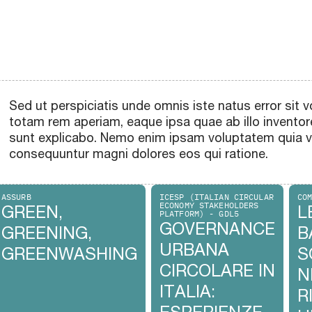
Sed ut perspiciatis unde omnis iste natus error si
totam rem aperiam, eaque ipsa quae ab illo inventore
sunt explicabo. Nemo enim ipsam voluptatem quia vol
consequuntur magni dolores eos qui ratione.
ASSURB
ICESP (ITALIAN CIRCULAR
CO
ECONOMY STAKEHOLDERS
GREEN,
L
PLATFORM) - GDL5
GOVERNANCE
GREENING,
B
URBANA
GREENWASHING
S
CIRCOLARE IN
N
ITALIA:
R
ESPERIENZE