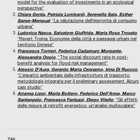
model for the evaluation of investments in an ecological
perspective”
Chiara Genta, Patrizia Lombardi, Serenella Sala, Esther
Sanye-Mengual
, “La valutazione dell’impronta di consumo
urbana”
Ludovica Nasca, Salvatore Giuffrida, Maria Rosa Trovato
,
“Revert Troina. Economie della città e paesaggi urbani nel
territorio Ennese”
Francesca Torrieri, Federica Cadamuro Morgante,
Alessandra Oppio
, “The social discount rate in cost-
benefit analysis for flood risk management”
Alessio D’Aura, Gerardo Maria Cennamo, Irina Di Ruocco
,
“L’impatto ambientale delle infrastrutture di trasporto:
metodologie integrate per il preliminary assessment. Alcuni
casi studio”
Arianna Lippi, Marta Bottero, Federico Dell’Anna, Marco
Santangelo, Francesca Fantuzzi, Diego Vitello
, “Gli effetti
delle misure di retrofit energetico: un’analisi multiscalare”
TAG