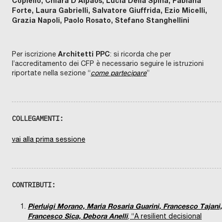
Copiello, Chiara D’Alpaos, Lucia Della Spina, Fabiana
Forte, Laura Gabrielli, Salvatore Giuffrida, Ezio Micelli,
Grazia Napoli, Paolo Rosato, Stefano Stanghellini
Architetti PPC
Per iscrizione
: si ricorda che per
l’accreditamento dei CFP è necessario seguire le istruzioni
riportate nella sezione “
come partecipare
”
COLLEGAMENTI:
vai alla prima sessione
CONTRIBUTI:
Pierluigi Morano, Maria Rosaria Guarini, Francesco Tajani,
Francesco Sica, Debora Anelli
, “A resilient decisional