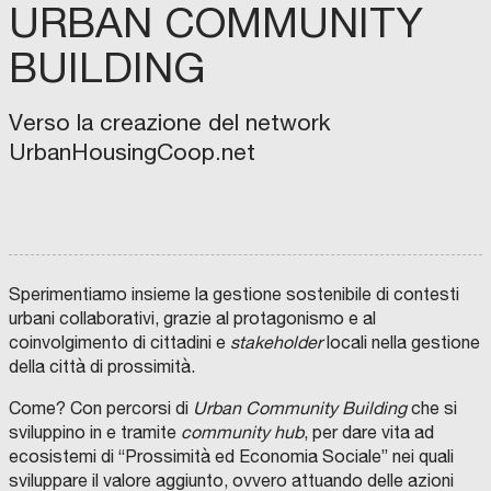
E
URBAN COMMUNITY
T
n
R
O
d
BUILDING
P
O
u
L
I
s
T
Verso la creazione del network
A
t
N
UrbanHousingCoop.net
A
r
D
I
i
B
O
F
a
L
M
O
O
C
I
N
l
G
E
R
D
N
N
A
O
e
A
T
B
H
R
I
O
I
e
Sperimentiamo insieme la gestione sostenibile di contesti
O
L
U
I
I
S
P
d
urbani collaborativi, grazie al protagonismo e al
N
A
R
I
T
E
E
N
r
i
coinvolgimento di cittadini e
stakeholder
locali nella gestione
E
C
G
G
R
A
I
T
o
r
della città di prossimità.
D
M
O
O
I
E
N
S
g
e
P
R
E
C
Come? Con percorsi di
Urban Community Building
che si
A
A
M
A
r
z
R
D
A
N
sviluppino in e tramite
community hub
, per dare vita ad
T
I
R
O
a
i
I
C
C
,
ecosistemi di “Prossimità ed Economia Sociale” nei quali
M
O
H
S
m
o
E
M
E
G
sviluppare il valore aggiunto, ovvero attuando delle azioni
N
M
R