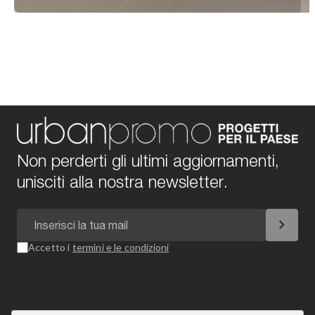
Non perderti gli ultimi aggiornamenti,
unisciti alla nostra newsletter.
chevron_right
Accetto i
termini e le condizioni