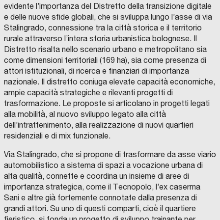
D
M
O
O
evidente l’importanza del Distretto della transizione digitale
I
E
N
S
g
P
R
E
C
e delle nuove sfide globali, che si sviluppa lungo l’asse di via
A
A
M
A
r
R
D
A
N
Stalingrado, connessione tra la città storica e il territorio
T
I
R
O
a
rurale attraverso l’intera storia urbanistica bolognese. Il
I
C
C
,
M
O
H
S
m
Distretto risalta nello scenario urbano e metropolitano sia
E
M
E
G
N
M
R
m
P
come dimensioni territoriali (169 ha), sia come presenza di
T
E
I
A
R
N
i
R
attori istituzionali, di ricerca e finanziari di importanza
L
C
V
E
I
E
nazionale. Il distretto coniuga elevate capacità economiche,
m
O
D
O
S
P
I
D
T
ampie capacità strategiche e rilevanti progetti di
e
G
R
R
C
I
I
trasformazione. Le proposte si articolano in progetti legati
O
I
O
G
I
R
t
R
V
C
M
E
S
E
alla mobilità, al nuovo sviluppo legato alla città
I
E
U
N
M
S
r
A
N
R
N
O
E
G
dell’intrattenimento, alla realizzazione di nuovi quartieri
C
C
I
V
D
R
o
M
C
I
A
D
A
-
S
O
residenziali e di mix funzionale.
A
F
I
I
P
p
N
M
M
D
O
C
S
A
U
I
.
A
T
,
o
E
A
N
Via Stalingrado, che si propone di trasformare da asse viario
L
C
L
I
G
E
I
U
E
T
E
l
L
S
D
automobilistico a sistema di spazi a vocazione urbana di
C
V
I
.
N
U
S
I
O
O
N
S
Z
U
T
T
alta qualità, connette e coordina un insieme di aree di
i
L
I
A
M
R
V
.
A
N
O
O
N
U
N
E
,
N
I
D
R
importanza strategica, come il Tecnopolo, l’ex caserma
t
O
C
D
N
O
S
F
O
O
I
E
R
Sani e altre già fortemente connotate dalla presenza di
E
T
O
E
N
S
S
H
a
S
U
I
D
I
R
S
E
T
O
A
grandi attori. Su uno di questi comparti, cioè il quartiere
I
R
M
E
R
U
C
I
n
L
R
P
C
P
E
A
S
E
F
D
I
fieristico, si fonda un progetto di sviluppo trainante per