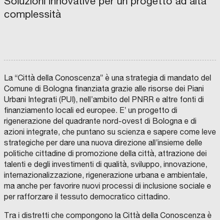
Soluzioni innovative per un progetto ad alta
complessità
C
I
T
T
À
M
E
T
R
O
La “Città della Conoscenza” è una strategia di mandato del
P
O
Comune di Bologna finanziata grazie alle risorse dei Piani
L
Urbani Integrati (PUI), nell’ambito del PNRR e altre fonti di
I
T
finanziamento locali ed europee. E’ un progetto di
A
N
rigenerazione del quadrante nord-ovest di Bologna e di
A
D
azioni integrate, che puntano su scienza e sapere come leve
I
B
strategiche per dare una nuova direzione all’insieme delle
O
F
L
M
O
politiche cittadine di promozione della città, attrazione dei
O
C
I
N
talenti e degli investimenti di qualità, sviluppo, innovazione,
G
E
R
D
N
N
A
O
internazionalizzazione, rigenerazione urbana e ambientale,
A
T
B
H
R
I
O
I
ma anche per favorire nuovi processi di inclusione sociale e
O
L
U
I
I
S
P
per rafforzare il tessuto democratico cittadino.
N
A
R
I
T
E
E
N
r
E
C
G
G
Tra i distretti che compongono la Città della Conoscenza è
R
A
I
T
o