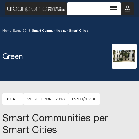
reorder
Home
/
Eventi 2018
/
Smart Communities per Smart Cities
Green
AULA E
21 SETTEMBRE 2018
09:00/13:30
Smart Communities per
Smart Cities