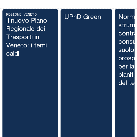
REGIONE VENETO
UPhD Green
Norme
Il nuovo Piano
strume
Regionale dei
contra
Trasporti in
consu
Veneto: i temi
suolo.
caldi
prospe
per la
pianif
del ter