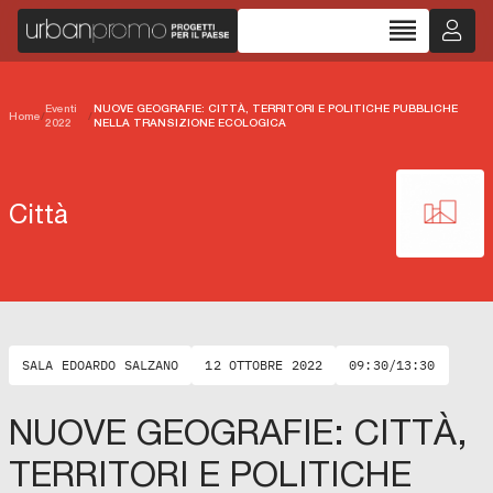
reorder
Eventi
NUOVE GEOGRAFIE: CITTÀ, TERRITORI E POLITICHE PUBBLICHE
Home
/
/
2022
NELLA TRANSIZIONE ECOLOGICA
Città
SALA EDOARDO SALZANO
12 OTTOBRE 2022
09:30/13:30
NUOVE GEOGRAFIE: CITTÀ,
TERRITORI E POLITICHE