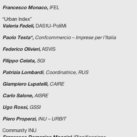
Francesco Monaco,
IFEL
“Urban Index”
Valeria Fedeli
,
DAStU-PoliMi
Paolo Testa*,
Confcommercio –
Imprese per l’Italia
Federico Olivieri
,
ASViS
Filippo Celata,
SGI
Patrizia Lombardi
, Coordinatrice, RUS
Giampiero Lupatelli,
CAIRE
Carlo Salone,
AISRE
Ugo Rossi,
GSSI
Piero Properzi,
INU – URBIT
Community INU
Francesco Domenico Moccia*