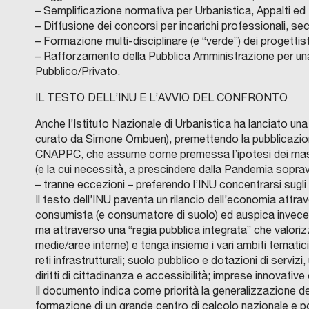
– Semplificazione normativa per Urbanistica, Appalti ed E
– Diffusione dei concorsi per incarichi professionali, se
– Formazione multi-disciplinare (e “verde”) dei progettist
– Rafforzamento della Pubblica Amministrazione per una 
Pubblico/Privato.
IL TESTO DELL’INU E L’AVVIO DEL CONFRONTO
Anche l’Istituto Nazionale di Urbanistica ha lanciato un
curato da Simone Ombuen), premettendo la pubblicazion
CNAPPC, che assume come premessa l’ipotesi dei massicc
(e la cui necessità, a prescindere dalla Pandemia sopr
– tranne eccezioni – preferendo l’INU concentrarsi sugli
Il testo dell’INU paventa un rilancio dell’economia attr
consumista (e consumatore di suolo) ed auspica invece u
ma attraverso una “regia pubblica integrata” che valorizzi
medie/aree interne) e tenga insieme i vari ambiti tematici d
reti infrastrutturali; suolo pubblico e dotazioni di serviz
diritti di cittadinanza e accessibilità; imprese innovativ
Il documento indica come priorità la generalizzazione della
formazione di un grande centro di calcolo nazionale e po