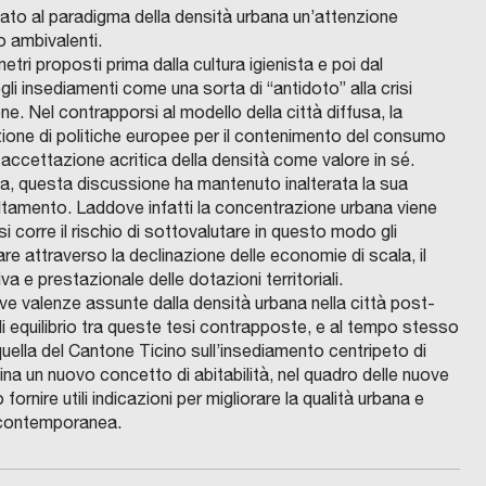
ervato al paradigma della densità urbana un’attenzione
o ambivalenti.
etri proposti prima dalla cultura igienista e poi dal
li insediamenti come una sorta di “antidoto” alla crisi
e. Nel contrapporsi al modello della città diffusa, la
zione di politiche europee per il contenimento del consumo
accettazione acritica della densità come valore in sé.
ia, questa discussione ha mantenuto inalterata la sua
baltamento. Laddove infatti la concentrazione urbana viene
 corre il rischio di sottovalutare in questo modo gli
re attraverso la declinazione delle economie di scala, il
va e prestazionale delle dotazioni territoriali.
e valenze assunte dalla densità urbana nella città post-
 di equilibrio tra queste tesi contrapposte, e al tempo stesso
ella del Cantone Ticino sull’insediamento centripeto di
na un nuovo concetto di abitabilità, nel quadro delle nuove
rnire utili indicazioni per migliorare la qualità urbana e
à contemporanea.