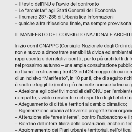
– Il testo dell’INU e l’avvio del confronto
– Le “archistar” agli Stati Generali dell’Economia
– Il numero 287-288 di Urbanistica Informazioni
– qualche altra riflessione finale, ma sempre provvisoria
IL MANIFESTO DEL CONSIGLIO NAZIONALE ARCHITE
Inizio con il CNAPPC (Consiglio Nazionale degli Ordini deg
non è nuovo a dimostrare sensibilità civica ed ambientale
rappresenta e dei relativi iscritti , per lo più architetti 
nel prossimo autunno – una ampia consultazione pubblica
notturna” in streaming tra il 23 ed il 24 maggio (di cui n
di un incisivo “Manifesto”, in 10 punti, che di seguito ric
è snello e leggibile (molto più che nella consuetudine un 
– Adesione agli obiettivi mondiali dell’ONU per l’ambient
compatte, vivibili e resilienti e nel rispetto degli habitat n
– Adeguamento di città e territori al cambio climatico;
– Rigenerazione urbana attraverso progettazioni organi
– Attenzione alle “aree interne”, contro l’abbandono e il
– Riordino dell’intera filiera delle costruzioni, anche in ter
– Aggiornamento dei Piani urbani e territoriali, nell’otti