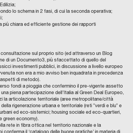
dilizia;
condo lo schema in 2 fasi, di cui la seconda operativa;
i;
più chiara ed efficiente gestione dei rapporti
a consultazione sul proprio sito (ed attraverso un Blog
e di un Documento3, più sfaccettato di quello del
i investimenti pubblici, in discussione a livello europeo
avvenuta non era a mio avviso ben inquadrata in precedenza
 aspetti di metodo).
averso fondi a pioggia che confermino il pre-vigente assetto
na piena partecipazione dell’Italia al Green Deal Europeo,
 la articolazione territoriale (aree metropolitane/città
ella rigenerazione urbana e territoriale (reti ”verdi e blu” e
i, urbani ed eco-sistemici; housing sociale ed eco-quartieri,
e e green economy).
 rete in fibra ottica nel territorio nazionale e la
i conferma il ‘catalogo delle buone pratiche’ in materia di