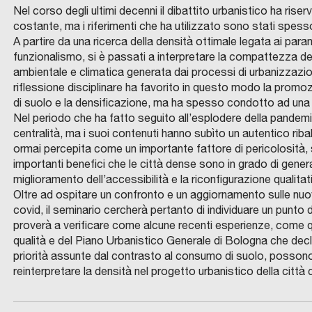
Nel corso degli ultimi decenni il dibattito urbanistico ha ris
costante, ma i riferimenti che ha utilizzato sono stati spess
A partire da una ricerca della densità ottimale legata ai param
funzionalismo, si è passati a interpretare la compattezza deg
ambientale e climatica generata dai processi di urbanizzazion
riflessione disciplinare ha favorito in questo modo la promo
di suolo e la densificazione, ma ha spesso condotto ad una 
Nel periodo che ha fatto seguito all’esplodere della pandem
centralità, ma i suoi contenuti hanno subìto un autentico ri
ormai percepita come un importante fattore di pericolosità, si
importanti benefici che le città dense sono in grado di genera
miglioramento dell’accessibilità e la riconfigurazione qualitati
Oltre ad ospitare un confronto e un aggiornamento sulle nuov
covid, il seminario cercherà pertanto di individuare un punto
proverà a verificare come alcune recenti esperienze, come qu
qualità e del Piano Urbanistico Generale di Bologna che decli
priorità assunte dal contrasto al consumo di suolo, possono fo
reinterpretare la densità nel progetto urbanistico della citt