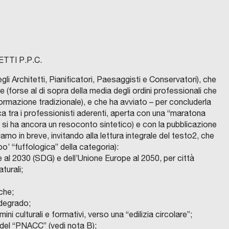
TTI P.P.C.
li Architetti, Pianificatori, Paesaggisti e Conservatori), che
 (forse al di sopra della media degli ordini professionali che
di formazione tradizionale), e che ha avviato – per concluderla
 tra i professionisti aderenti, aperta con una “maratona
on si ha ancora un resoconto sintetico) e con la pubblicazione
hiamo in breve, invitando alla lettura integrale del testo2, che
po’ “fuffologica” della categoria):
e al 2030 (SDG) e dell’Unione Europe al 2050, per città
aturali;
che;
 degrado;
mini culturali e formativi, verso una “edilizia circolare”;
ca del “PNACC” (vedi nota B);