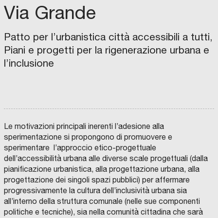
Via Grande
“
r
L
U
N
D
e
I
E
D
o
C
N
P
Patto per l’urbanistica città accessibili a tutti,
A
E
r
i
G
S
R
S
U
Piani e progetti per la rigenerazione urbana e
a
t
O
O
G
C
I
l’inclusione
C
”
t
F
I
A
O
A
|
M
d
à
M
Z
U
U
I
N
N
C
i
e
A
O
I
E
O
N
V
D
M
A
C
T
E
E
I
U
E
R
B
N
o
o
E
S
S
R
E
T
I
I
D
s
m
R
(
T
Le motivazioni principali inerenti l’adesione alla
N
I
R
À
D
M
t
u
I
A
D
sperimentazione si propongono di promuovere e
I
O
)
E
S
D
a
n
A
M
G
sperimentare l’approccio etico-progettuale
I
F
E
O
L
O
N
C
.
i
L
dell’accessibilità urbana alle diverse scale progettuali (dalla
E
I
N
A
C
N
S
D
I
pianificazione urbanistica, alla progettazione urbana, alla
e
S
P
t
S
I
T
A
T
A
U
progettazione dei singoli spazi pubblici) per affermare
Z
T
n
t
U
à
,
D
A
I
À
I
progressivamente la cultura dell’inclusività urbana sia
O
M
t
r
G
:
S
D
s
C
N
E
I
all’interno della struttura comunale (nelle sue componenti
O
E
T
r
a
M
i
T
P
s
M
C
R
E
politiche e tecniche), sia nella comunità cittadina che sarà
U
O
O
o
t
o
s
R
R