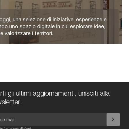
oggi, una selezione di iniziative, esperienze e
ndo uno spazio digitale in cui esplorare idee,
valorizzare i territori.
i gli ultimi aggiornamenti, unisciti alla
sletter.
chevron_right
ini e le condizioni