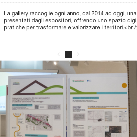
r
n
t
m
l
a
A
t
r
e
o
e
o
e
i
e
l
)
o
e
g
s
La gallery raccoglie ogni anno, dal 2014 ad oggi, una 
g
s
opri
Scopri
Scopri
Scopri
Scopri
Scopri
Scopri
Scopri
Scopri
Scopri
presentati dagli espositori, offrendo uno spazio digi
e
i
pratiche per trasformare e valorizzare i territori.<br 
Scopri
Scopri
keyboard_arrow_left
keyboard_arrow_right