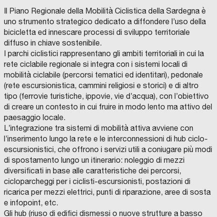
O
C
Il Piano Regionale della Mobilità Ciclistica della Sardegna è
N
O
D
M
uno strumento strategico dedicato a diffondere l’uso della
O
U
I
N
bicicletta ed innescare processi di sviluppo territoriale
N
I
E
V
N
D
diffuso in chiave sostenibile.
E
V
I
S
E
P
I parchi ciclistici rappresentano gli ambiti territoriali in cui la
T
S
R
I
T
A
rete ciclabile regionale si integra con i sistemi locali di
M
I
C
T
mobilità ciclabile (percorsi tematici ed identitari), pedonale
E
R
O
O
N
E
N
P
(rete escursionistica, cammini religiosi e storici) e di altro
T
S
F
I
G
C
C
i
tipo (ferrovie turistiche, ippovie, vie d’acqua), con l’obiettivo
P
R
O
O
E
S
M
M
a
di creare un contesto in cui fruire in modo lento ma attivo del
R
P
M
U
L
A
E
N
n
paesaggio locale.
’
R
S
E
I
A
C
O
D
L’integrazione tra sistemi di mobilità attiva avviene con
o
B
I
C
I
n
l’inserimento lungo la rete e le interconnessioni di hub ciclo-
I
O
I
G
o
T
-
E
I
v
escursionistici, che offrono i servizi utili a coniugare più modi
A
I
T
O
p
R
M
À
V
e
di spostamento lungo un itinerario: noleggio di mezzi
E
P
C
I
e
R
O
N
F
s
diversificati in base alle caratteristiche dei percorsi,
E
N
A
r
S
S
Z
I
t
cicloparcheggi per i ciclisti-escursionisti, postazioni di
E
O
Z
G
a
P
R
O
ricarica per mezzi elettrici, punti di riparazione, aree di sosta
A
i
E
T
e
t
e infopoint, etc.
R
I
–
R
I
L
L
n
i
i
Gli hub (riuso di edifici dismessi o nuove strutture a basso
N
’
E
F
e