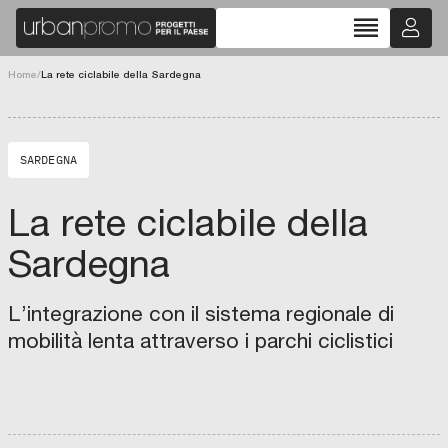
reorder
Home
/
La rete ciclabile della Sardegna
C
D
P
I
N
SARDEGNA
V
E
S
T
La rete ciclabile della
I
M
E
Sardegna
N
T
I
S
G
L’integrazione con il sistema regionale di
R
S
mobilità lenta attraverso i parchi ciclistici
.
P
.
A
.
-
F
I
A
F