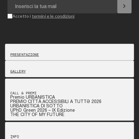
chevron_right
Accetto i
termini e le condizioni
PRESENTAZIONE
GALLERY
CALL & PREMI
Premio URBANISTICA
PREMIO CITTÀ ACCESSIBILI A TUTTƏ 2026
URBANISTICA DI SOTTO
UPhD Green 2026 – IX Edizione
THE CITY OF MY FUTURE
INFO