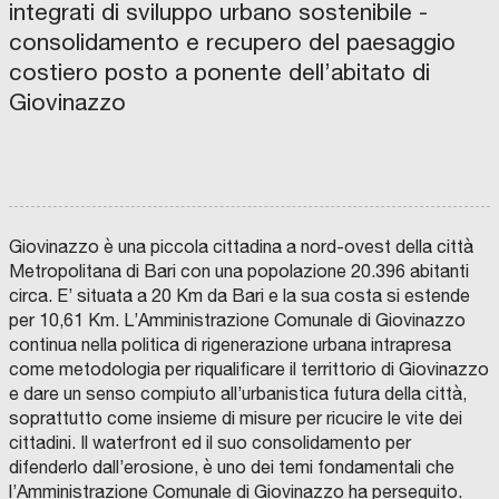
integrati di sviluppo urbano sostenibile -
D
P
consolidamento e recupero del paesaggio
I
N
V
costiero posto a ponente dell’abitato di
E
S
Giovinazzo
T
I
M
E
N
T
I
S
G
R
S
Giovinazzo è una piccola cittadina a nord-ovest della città
.
P
Metropolitana di Bari con una popolazione 20.396 abitanti
.
A
circa. E’ situata a 20 Km da Bari e la sua costa si estende
.
-
per 10,61 Km. L’Amministrazione Comunale di Giovinazzo
F
continua nella politica di rigenerazione urbana intrapresa
I
A
come metodologia per riqualificare il territtorio di Giovinazzo
F
O
C
e dare un senso compiuto all’urbanistica futura della città,
N
O
D
M
soprattutto come insieme di misure per ricucire le vite dei
O
U
I
N
cittadini. Il waterfront ed il suo consolidamento per
N
I
E
V
N
D
difenderlo dall’erosione, è uno dei temi fondamentali che
E
V
I
l’Amministrazione Comunale di Giovinazzo ha perseguito.
S
E
P