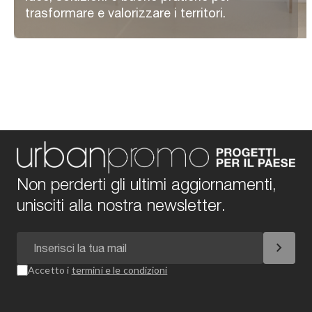
trasformare e valorizzare i territori.
Non perderti gli ultimi aggiornamenti,
unisciti alla nostra newsletter.
chevron_right
Accetto i
termini e le condizioni