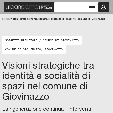
reorder
chevron_left
chevron_right
Home
/
Visioni strategiche tra identità e socialità di spazi nel comune di Giovinazzo
fullscreen
SOGGETTO PROMOTORE / COMUNE DI GIOVINAZZO
COMUNE DI GIOVINAZZO, GIOVINAZZO
Visioni strategiche tra
identità e socialità di
spazi nel comune di
Giovinazzo
La rigenerazione continua - interventi
C