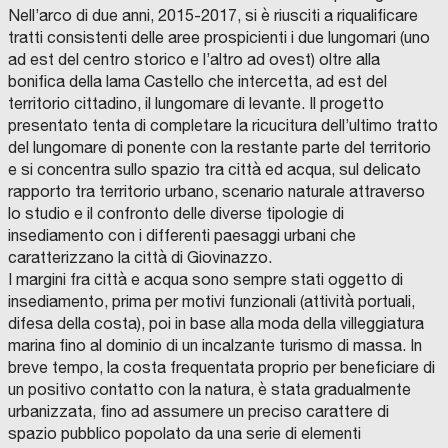
T
S
R
Nell’arco di due anni, 2015-2017, si è riusciti a riqualificare
I
T
A
M
I
C
T
tratti consistenti delle aree prospicienti i due lungomari (uno
E
R
O
O
N
E
N
P
ad est del centro storico e l’altro ad ovest) oltre alla
T
S
F
I
G
C
bonifica della lama Castello che intercetta, ad est del
i
P
R
O
E
S
M
territorio cittadino, il lungomare di levante. Il progetto
a
R
P
M
presentato tenta di completare la ricucitura dell’ultimo tratto
L
A
E
n
’
R
S
I
del lungomare di ponente con la restante parte del territorio
A
C
O
o
B
I
C
n
e si concentra sullo spazio tra città ed acqua, sul delicato
I
O
I
o
T
-
E
v
rapporto tra territorio urbano, scenario naturale attraverso
A
I
T
p
R
M
À
lo studio e il confronto delle diverse tipologie di
e
E
P
C
e
R
O
insediamento con i differenti paesaggi urbani che
F
s
E
N
r
caratterizzano la città di Giovinazzo.
S
S
I
t
E
O
G
a
I margini fra città e acqua sono sempre stati oggetto di
P
R
A
i
E
T
e
t
insediamento, prima per motivi funzionali (attività portuali,
R
I
–
R
I
L
L
n
i
difesa della costa), poi in base alla moda della villeggiatura
N
’
E
F
e
D
V
I
P
marina fino al dominio di un incalzante turismo di massa. In
o
v
A
E
T
E
o
n
R
S
A
R
breve tempo, la costa frequentata proprio per beneficiare di
v
o
=
T
L
A
n
e
un positivo contatto con la natura, è stata gradualmente
C
I
I
Z
a
d
A
R
A
I
d
l
urbanizzata, fino ad assumere un preciso carattere di
S
E
O
.
L
e
A
S
N
C
o
F
spazio pubblico popolato da una serie di elementi
S
G
E
C
O
I
a
l