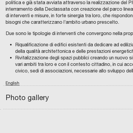
politica e già stata avviata attraverso la realizzazione del P
o
b
t
m
interramento della Declassata con creazione del parco line
-
a
o
p
di interventi e misure, in forte sinergia tra loro, che rispond
I
n
O
a
bisogni che caratterizzano l’ambito urbano prescelto.
T
o
p
t
I
–
Due sono le tipologie di interventi che convergono nella pr
e
t
C
R
d
p
O
E
n
i
Riqualificazione di edifici esistenti da dedicare ad ediliz
M
T
e
r
U
E
C
p
della qualità architettonica e delle prestazioni energetic
N
C
l
o
E
O
o
o
Rivitalizzazione degli spazi pubblici creando un nuovo sis
D
O
C
p
I
P
m
s
vari ambiti tra loro e con il contesto cittadino, in cui a
M
E
o
o
O
R
m
i
civico, sedi di associazioni, necessarie allo sviluppo del
D
A
m
s
E
T
u
t
N
I
u
t
English
A
V
n
i
A
n
L
a
1
i
v
1
e
a
d
Photo gallery
0
t
i
chevron_left
d
s
L
i
y
d
i
t
e
r
C
:
e
I
A
r
o
i
T
l
l
T
n
a
p
g
À
o
l
M
c
t
p
e