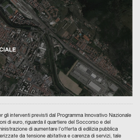
C
O
O
P
U
M
B
C
R
O
I
M
A
 gli interventi previsti dal Programma Innovativo Nazionale
U
C
N
A
oni di euro, riguarda il quartiere del Soccorso e del
E
S
D
A
nistrazione di aumentare l’offerta di edilizia pubblica
I
U
S
rizzate da tensione abitativa e carenza di servizi, tale
P
n