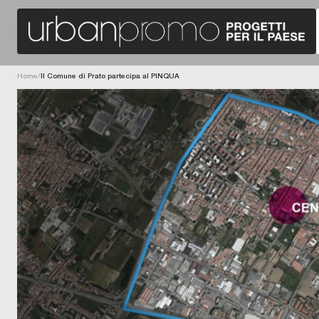
Home
/
Il Comune di Prato partecipa al PINQUA