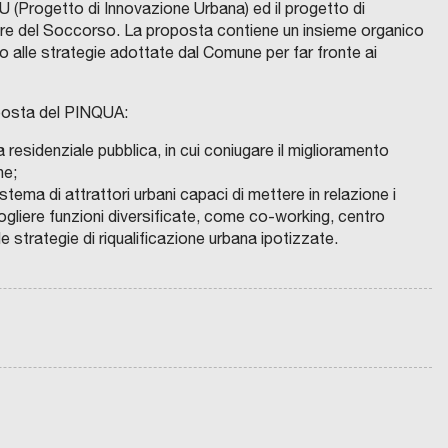
E
IU (Progetto di Innovazione Urbana) ed il progetto di
L
a
are del Soccorso. La proposta contiene un insieme organico
L
O
p
ono alle strategie adottate dal Comune per far fronte ai
U
i
n
a
s
oposta del PINQUA:
t
i
t
ia residenziale pubblica, in cui coniugare il miglioramento
s
a
he;
t
f
tema di attrattori urbani capaci di mettere in relazione i
e
o
ccogliere funzioni diversificate, come co-working, centro
I
m
N
r
le strategie di riqualificazione urbana ipotizzate.
V
a
E
m
S
d
T
a
I
i
C
R
p
O
E
m
M
S
e
chevron_right
U
G
o
N
R
C
r
E
O
R
b
D
M
l
I
U
fullscreen
i
i
R
N
a
E
E
g
l
G
D
g
G
I
C
e
i