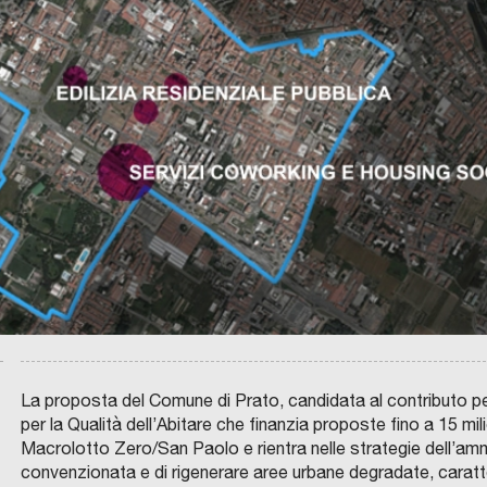
e
M
D
P
I
r
A
C
N
A
r
I
L
A
E
i
N
M
Z
t
A
o
N
o
O
l
r
N
t
i
u
i
a
o
p
N
l
v
H
l
O
e
o
O
i
D
I
c
L
c
n
e
O
a
t
n
C
r
e
t
–
e
g
r
La proposta del Comune di Prato, candidata al contributo per
L
g
r
o
per la Qualità dell’Abitare che finanzia proposte fino a 15 mili
o
l
a
u
Macrolotto Zero/San Paolo e rientra nelle strategie dell’ammi
r
i
t
r
convenzionata e di rigenerare aree urbane degradate, caratte
e
i