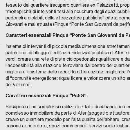
t
o
i
i
s
o
M
G
O
i
t
n
n
tessuto del quartiere (recupero quartiere ex Palazzetti, pr
E
N
I
r
n
m
o
f
v
R
A
“molteplicità di interventi tesi alla ricucitura degli spazi pubbl
n
u
a
n
A
I
l
a
e
e
n
i
i
a
pedonali e ciclabili, delle attrezzature pubbliche” citata com
D
t
r
.
e
I
l
p
t
t
n
e
d
p
I
Giovanni e mai attuata (Pinqua “Ponte San Giovanni da perifer
C
e
o
A
s
O
P
r
e
e
s
u
e
o
n
M
r
n
b
c
Caratteri essenziali Pinqua “Ponte San Giovanni da Per
M
i
o
g
r
i
r
d
l
n
E
r
e
i
a
R
a
g
i
r
o
b
e
i
C
Insieme di interventi di piccola media dimensione strettamente 
a
l
t
n
I
C
n
e
a
i
n
a
l
d
v
patrimonio di alloggi di edilizia residenziali pubblica di Ater 
O
O
m
l
a
d
D
M
o
t
d
t
e
n
n
i
a
verdi; creare una rete di piste ciclopedonali; riqualificare e da
I
U
e
a
r
o
G
N
u
t
i
o
u
a
u
o
t
l’accessibilità alla stazione ferroviaria dal centro del quartier
E
E
n
n
e
p
N
D
r
o
r
r
r
:
o
s
i
migliorare il sistema della raccolta differenziata; migliorare 
O
I
t
u
d
r
V
L
b
T
i
i
b
v
v
p
v
di “comunità energetiche; riqualificare e valorizzare un sito 
A
A
o
o
o
o
M
dei Volumni”.
I
a
I
g
a
a
e
o
i
E
d
v
p
c
Z
l
n
G
e
l
n
r
p
t
I
e
Caratteri essenziali Pinqua “Ps5G”.
a
o
e
A
n
i
E
n
e
a
s
i
a
a
T
l
v
l
s
E
u
s
R
e
p
e
o
a
l
z
Recupero di un complesso edilizio in stato di abbandono den
R
l
i
a
s
M
o
t
:
r
e
l
u
n
i
i
complesso immobiliare da parte di Ater (soggetto attuatore de
E
a
s
p
i
creare un quartiere modello per l’alta qualità dell’abitare, cre
v
i
e
a
r
a
L
n
o
t
f
i
a
i
canone concordato, spazi commerciali, servizi socio-culturali
o
c
f
z
l
s
a
a
u
à
n