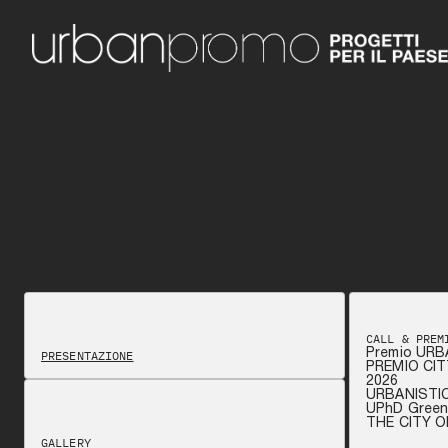
CALL & PREM
Premio URB
PRESENTAZIONE
PREMIO CIT
2026
URBANISTI
UPhD Green 
THE CITY 
GALLERY