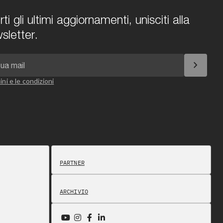
i gli ultimi aggiornamenti, unisciti alla
sletter.
chevron_right
ini e le condizioni
PARTNER
ARCHIVIO