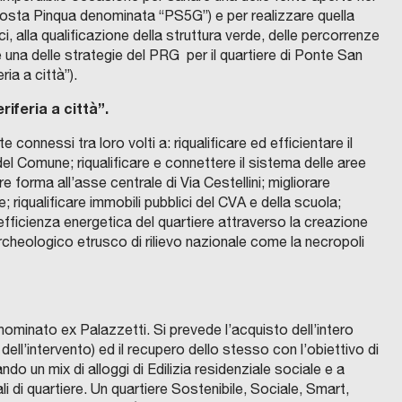
m
r
o
r
r
t
O
R
e
i
oposta Pinqua denominata “PS5G”) e per realizzare quella
E
N
m
e
n
a
b
à
C
O
ici, alla qualificazione della struttura verde, delle percorrenze
r
e
U
V
G
c
n
a
s
e una delle strategie del PRG per il quartiere di Ponte San
P
A
u
l
R
r
o
t
n
S
t
ia a città”).
A
n
’
M
R
o
r
e
a
u
o
O
E
a
o
iferia a città”.
N
G
s
s
u
–
p
r
T
I
c
r
A
O
o
s
o
r
r
e
i
N
C
N
connessi tra loro volti a: riqualificare ed efficientare il
i
g
A
O
E
e
d
b
i
r
c
e del Comune; riqualificare e connettere il sistema delle aree
M
U
t
R
a
U
M
t
i
a
n
n
a
re forma all’asse centrale di Via Cestellini; migliorare
N
B
t
i
n
E
R
o
i
n
a
o
p
e; riqualificare immobili pubblici del CVA e della scuola;
D
I
à
g
i
I
A
.
d
o
s
v
i
l’efficienza energetica del quartiere attraverso la creazione
T
p
e
z
V
R
L
e
N
c
a
ù
archeologico etrusco di rilievo nazionale come la necropoli
E
i
n
z
i
V
o
a
e
o
i
:
a
I
ù
e
a
v
S
N
v
s
r
t
l
c
O
a
r
z
e
i
u
d
a
a
T
c
t
a
i
r
a
l
–
d
r
r
o
ominato ex Palazzetti. Si prevede l’acquisto dell’intero
t
r
o
e
d
l
F
e
i
e
g
ll’intervento) ed il recupero dello stesso con l’obiettivo di
r
e
n
l
ando un mix di alloggi di Edilizia residenziale sociale e a
o
e
a
e
l
g
v
l
a
l
e
’
 di quartiere. Un quartiere Sostenibile, Sociale, Smart,
l
q
r
l
e
i
i