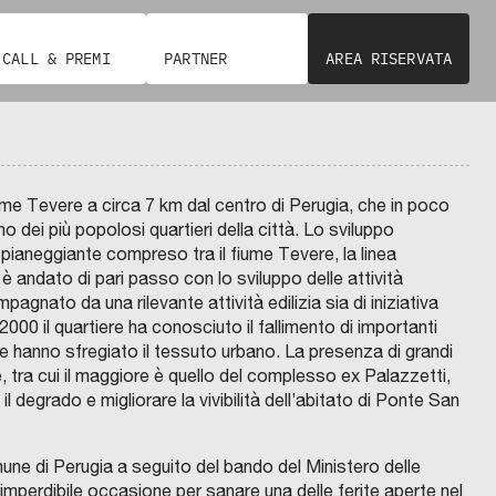
I
R
o
O
r
g
t
V
e
n
I
e
e
e
CALL & PREMI
PARTNER
N
AREA RISERVATA
g
e
A
o
C
n
r
Z
g
d
C
Z
i
e
n
chevron_right
O
O
i
i
M
t
r
R
a
U
o
s
N
t
a
i
t
fullscreen
E
2
p
D
à
z
g
i
I
0
a
ume Tevere a circa 7 km dal centro di Perugia, che in poco
G
b
e
i
e
v
R
3
z
o dei più popolosi quartieri della città. Lo sviluppo
O
C
o
n
a
S
0
i
 pianeggiante compreso tra il fiume Tevere, la linea
S
F
o
n
e
p
E
O
,
c
 è andato di pari passo con lo sviluppo delle attività
T
N
m
e
r
e
O
D
u
o
agnato da una rilevante attività edilizia sia di iniziativa
A
R
u
d
a
r
Z
000 il quartiere ha conosciuto il fallimento di importanti
n
l
I
P
i
n
e
z
u
e ne hanno sfregiato il tessuto urbano. La presenza di grandi
O
p
l
N
a
i
l
i
n
, tra cui il maggiore è quello del complesso ex Palazzetti,
E
i
e
C
o
b
t
q
o
a
 degrado e migliorare la vivibilità dell’abitato di Ponte San
R
a
t
F
g
i
à
u
n
c
A
n
t
B
t
:
a
e
i
R
S
o
i
mune di Perugia a seguito del bando del Ministero delle
I
U
a
C
d
U
t
A
P
p
v
imperdibile occasione per sanare una delle ferite aperte nel
N
E