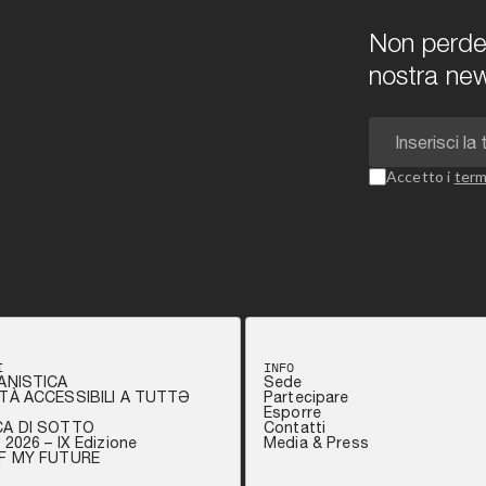
Non perdert
nostra new
Accetto i
term
I
INFO
ANISTICA
Sede
TÀ ACCESSIBILI A TUTTƏ
Partecipare
Esporre
CA DI SOTTO
Contatti
2026 – IX Edizione
Media & Press
OF MY FUTURE