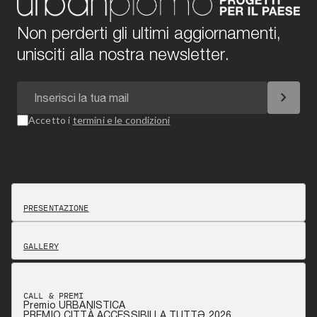
Non perderti gli ultimi aggiornamenti,
unisciti alla nostra newsletter.
chevron_right
Accetto i
termini e le condizioni
PRESENTAZIONE
GALLERY
CALL & PREMI
Premio URBANISTICA
PREMIO CITTÀ ACCESSIBILI A TUTTƏ 2026