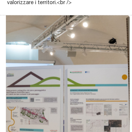
valorizzare i territori.<br />
Scopri