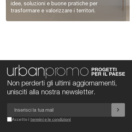
idee, soluzioni e buone pratiche per
trasformare e valorizzare i territori.
Non perderti gli ultimi aggiornamenti,
unisciti alla nostra newsletter.
chevron_right
Accetto i
termini e le condizioni