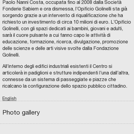
R
S
C
,
C
Paolo Nanni Costa, occupata fino al 2008 dalla Società
I
C
O
I
A
t
A
H
F
L
Z
Fonderie Sabiem e ora dismessa, l’Opificio Golinelli sta già
–
I
E
P
I
a
sorgendo grazie a un intervento di riqualificazione che ha
D
;
L
A
O
I
C
A
I
T
N
t
richiesto un investimento di circa 10 milioni di euro. L’Opificio
R
A
C
C
R
E
E
A
E
I
O
T
i
Golinelli, con gli spazi dedicati ai bambini, giovani e adulti,
Z
B
R
O
C
E
I
–
R
N
I
R
v
sarà il cuore pulsante a cui fanno capo le attività di
O
C
A
E
N
R
N
E
V
.
I
I
o
educazione, formazione, ricerca, divulgazione, promozione
E
N
E
R
O
T
P
T
N
U
D
O
delle scienze e delle arti visive svolte dalla Fondazione
d
R
R
N
P
E
R
Golinelli.
O
O
A
:
L
I
e
G
A
P
G
C
A
R
G
R
I
O
L
G
l
A
R
E
N
N
E
All’interno degli edifici industriali esistenti il Centro si
M
O
S
O
S
E
o
l
articolerà in padiglioni e strutture indipendenti l’una dall’altra,
M
A
I
M
I
A
A
L
D
A
G
L
r
e
connesse da un sistema di passeggiate e piazze che
Z
I
E
R
L
L
I
M
N
C
I
E
i
v
ricalcano la configurazione dello spazio pubblico cittadino.
O
E
T
O
O
P
N
N
E
N
N
O
z
a
E
T
-
I
A
L
,
A
E
Z
I
English
i
I
n
I
R
M
I
T
N
E
A
O
I
a
l
t
N
D
N
N
C
Photo gallery
O
I
U
A
H
,
p
e
chevron_left
V
B
E
L
E
chevron_right
A
O
L
E
A
N
i
l
Z
L
A
D
B
I
O
G
E
I
o
a
i
O
G
I
G
T
fullscreen
N
N
A
L
A